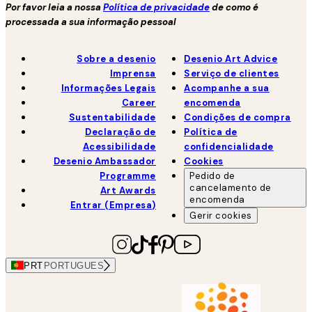
Por favor leia a nossa
Política de privacidade
de como é
processada a sua informação pessoal
Sobre a desenio
Desenio Art Advice
Imprensa
Serviço de clientes
Informações Legais
Acompanhe a sua
Career
encomenda
Sustentabilidade
Condições de compra
Declaração de
Política de
Acessibilidade
confidencialidade
Desenio Ambassador
Cookies
Programme
Pedido de
cancelamento de
Art Awards
encomenda
Entrar (Empresa)
Gerir cookies
PRT
PORTUGUES