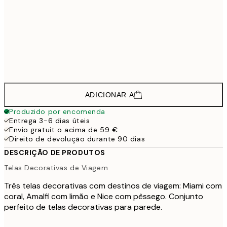
312,7
50x70 cm - Moldura Preta
4
222,7
30x40 cm - Moldura de Carvalho
2
335,2
50x70 cm - Moldura de Carvalho
4
ADICIONAR A
Produzido por encomenda
Entrega 3-6 dias úteis
Envio gratuit o acima de 59 €
Direito de devolução durante 90 dias
DESCRIÇÃO DE PRODUTOS
Telas Decorativas de Viagem
Três telas decorativas com destinos de viagem: Miami com
coral, Amalfi com limão e Nice com pêssego. Conjunto
perfeito de telas decorativas para parede.