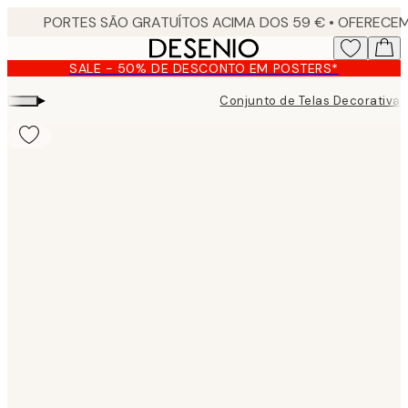
Skip
to
main
SALE - 50% DE DESCONTO EM POSTERS*
content.
▸
Conjunto de Telas Decorativas
Product
images