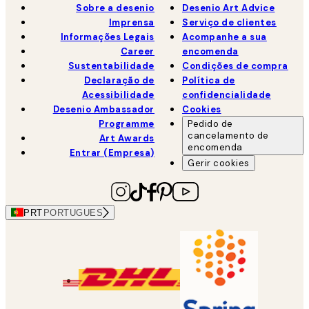
Sobre a desenio
Desenio Art Advice
Imprensa
Serviço de clientes
Informações Legais
Acompanhe a sua
Career
encomenda
Sustentabilidade
Condições de compra
Declaração de
Política de
Acessibilidade
confidencialidade
Desenio Ambassador
Cookies
Programme
Pedido de
cancelamento de
Art Awards
encomenda
Entrar (Empresa)
Gerir cookies
PRT
PORTUGUES