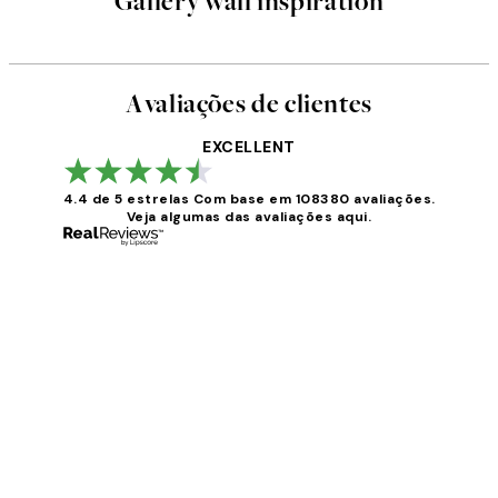
Gallery wall inspiration
Avaliações de clientes
EXCELLENT
4.4 de 5 estrelas
Com base em 108380 avaliações.
Veja algumas das avaliações aqui.
Avaliações
de
clientes
...
2 jun.
guilhermina g