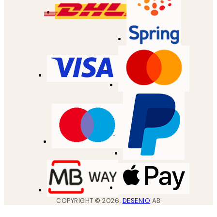
COPYRIGHT ©
2026
,
DESENIO
AB