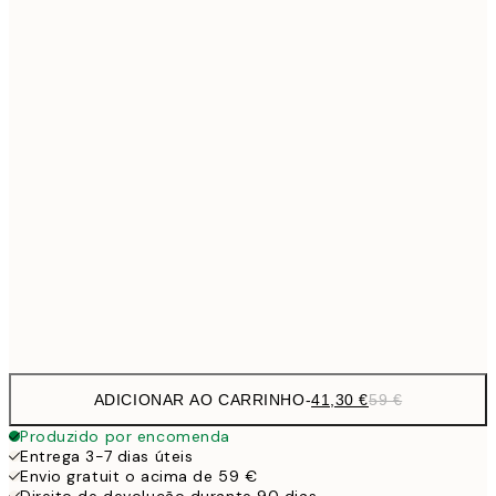
Sem moldura
ADICIONAR AO CARRINHO
-
41,30 €
59 €
Produzido por encomenda
Entrega 3-7 dias úteis
Envio gratuit o acima de 59 €
Direito de devolução durante 90 dias