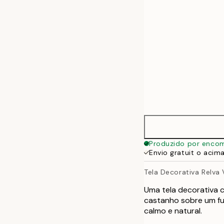
70x100 cm
100x140 cm
Produzido por enco
Envio gratuit o acim
Tela Decorativa Relva
Uma tela decorativa 
castanho sobre um fun
calmo e natural.