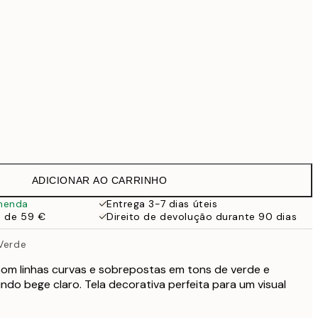
99 €
118,30 €
169 €
363,30 €
519 €
Sem moldura
ADICIONAR AO CARRINHO
menda
Entrega 3-7 dias úteis
a de 59 €
Direito de devolução durante 90 dias
 Verde
com linhas curvas e sobrepostas em tons de verde e
do bege claro. Tela decorativa perfeita para um visual