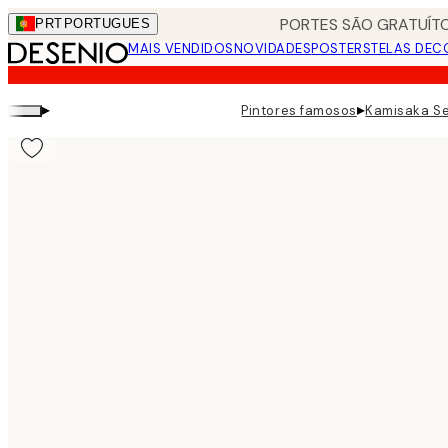
Skip
PORTES SÃO GRATUÍTO
PRT
PORTUGUES
to
MAIS VENDIDOS
NOVIDADES
POSTERS
TELAS DEC
main
content.
▸
▸
Pintores famosos
Kamisaka Se