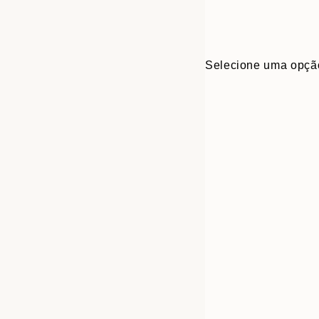
Selecione uma opçã
30x40 cm
50x70 cm