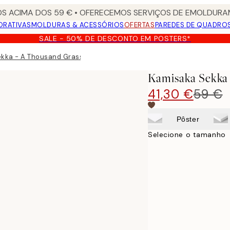
S ACIMA DOS 59 € • OFERECEMOS SERVIÇOS DE EMOLDURAM
ORATIVAS
MOLDURAS & ACESSÓRIOS
OFERTAS
PAREDES DE QUADRO
SALE - 50% DE DESCONTO EM POSTERS*
kka - A Thousand Grasses Pl.17 Tela
Kamisaka Sekka 
41,30 €
59 €
Pôster
Selecione o tamanho