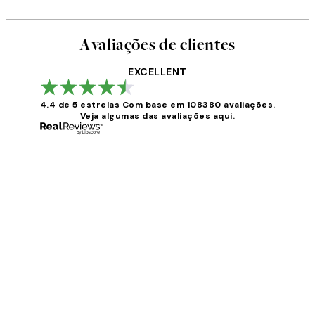
Avaliações de clientes
EXCELLENT
4.4 de 5 estrelas
Com base em 108380 avaliações.
Veja algumas das avaliações aqui.
Avaliações
de
clientes
...
2 jun.
guilhermina g