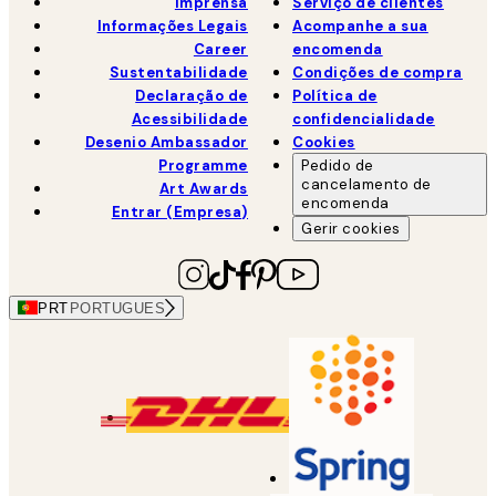
Imprensa
Serviço de clientes
Informações Legais
Acompanhe a sua
Career
encomenda
Sustentabilidade
Condições de compra
Declaração de
Política de
Acessibilidade
confidencialidade
Desenio Ambassador
Cookies
Programme
Pedido de
cancelamento de
Art Awards
encomenda
Entrar (Empresa)
Gerir cookies
PRT
PORTUGUES