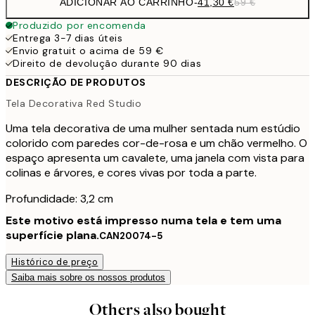
ADICIONAR AO CARRINHO
-
41,30 €
59 €
Produzido por encomenda
Entrega 3-7 dias úteis
Envio gratuit o acima de 59 €
Direito de devolução durante 90 dias
DESCRIÇÃO DE PRODUTOS
Tela Decorativa Red Studio
Uma tela decorativa de uma mulher sentada num estúdio
colorido com paredes cor-de-rosa e um chão vermelho. O
espaço apresenta um cavalete, uma janela com vista para
colinas e árvores, e cores vivas por toda a parte.
Profundidade: 3,2 cm
Este motivo está impresso numa tela e tem uma
superfície plana.
CAN20074-5
Histórico de preço
Saiba mais sobre os nossos produtos
Others also bought