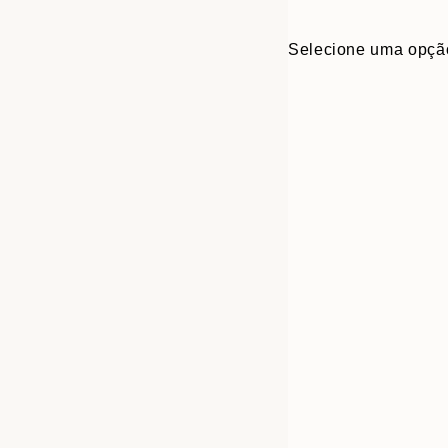
Selecione uma opçã
30x40 cm
50x70 cm