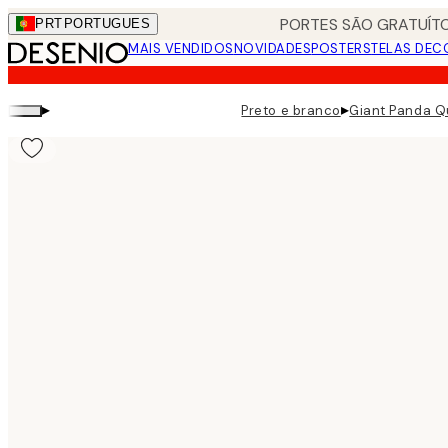
Skip
PORTES SÃO GRATUÍTO
PRT
PORTUGUES
to
MAIS VENDIDOS
NOVIDADES
POSTERS
TELAS DEC
main
content.
▸
▸
Preto e branco
Giant Panda Q