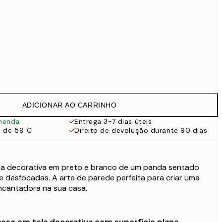
Sem moldura
ADICIONAR AO CARRINHO
menda
Entrega 3-7 dias úteis
a de 59 €
Direito de devolução durante 90 dias
la decorativa em preto e branco de um panda sentado
e desfocadas. A arte de parede perfeita para criar uma
cantadora na sua casa.
sso em tela decorativa com superfície plana.