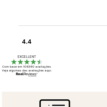
4.4
Avaliações
de
...
EXCELLENT
clientes
Com base em 108380 avaliações.
Veja algumas das avaliações aqui.
2 jun.
guilhermina g