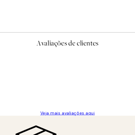
Earth Toned Pack de Poste
A partir de 23,94 €
39,90 €
Avaliações de clientes
Veja mais avaliações aqui