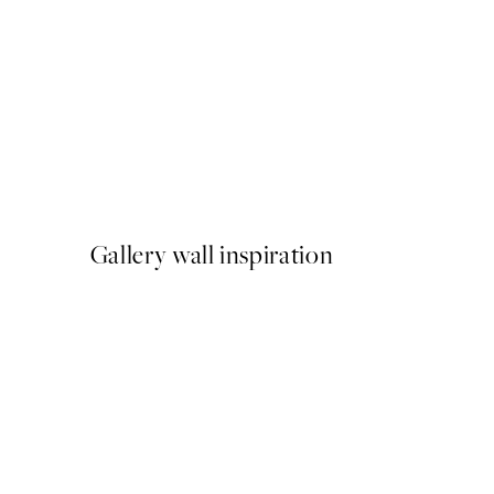
NOVIDADES
Earth Toned Strokes Poste
A partir de 13 €
Gallery wall inspiration