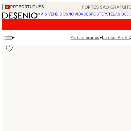
Skip
PORTES SÃO GRATUÍTO
PRT
PORTUGUES
to
MAIS VENDIDOS
NOVIDADES
POSTERS
TELAS DEC
main
content.
▸
▸
Preto e branco
London Arch Q