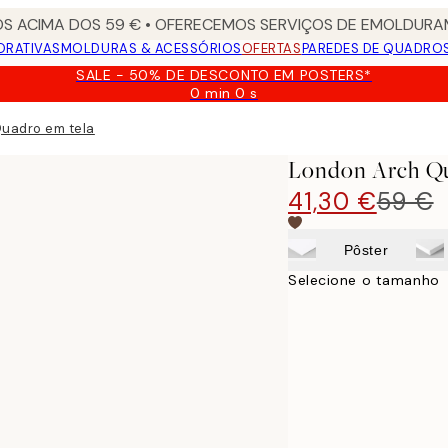
S ACIMA DOS 59 € • OFERECEMOS SERVIÇOS DE EMOLDURAM
ORATIVAS
MOLDURAS & ACESSÓRIOS
OFERTAS
PAREDES DE QUADRO
SALE - 50% DE DESCONTO EM POSTERS*
0 min
0 s
Válido
até:
uadro em tela
2026-
08-
London Arch Q
09
41,30 €
59 €
Pôster
Selecione o tamanho