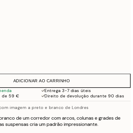
69,30 €
99 €
Sem moldura
ADICIONAR AO CARRINHO
menda
Entrega 3-7 dias úteis
a de 59 €
Direito de devolução durante 90 dias
 com imagem a preto e branco de Londres
branco de um corredor com arcos, colunas e grades de
rnas suspensas cria um padrão impressionante.