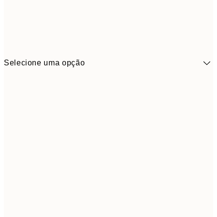
Selecione uma opção
41,3
30x40 cm