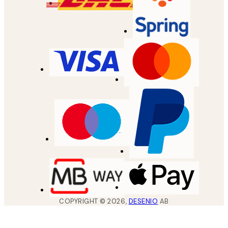
COPYRIGHT ©
2026
,
DESENIO
AB