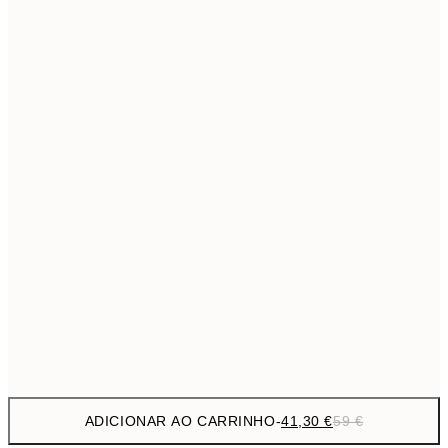
69,3
50x70 cm
Sem moldura
ADICIONAR AO CARRINHO
-
41,30 €
59 €