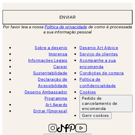
ENVIAR
Por favor leia a nossa
Política de privacidade
de como é processada
a sua informação pessoal
Sobre a desenio
Desenio Art Advice
Imprensa
Serviço de clientes
Informações Legais
Acompanhe a sua
Career
encomenda
Sustentabilidade
Condições de compra
Declaração de
Política de
Acessibilidade
confidencialidade
Desenio Ambassador
Cookies
Programme
Pedido de
cancelamento de
Art Awards
encomenda
Entrar (Empresa)
Gerir cookies