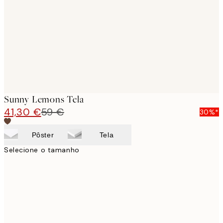
images
Sunny Lemons Tela
41,30 €
59 €
30%*
Pôster
Tela
Selecione o tamanho