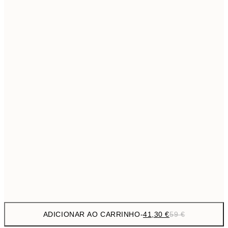
69,3
50x70 cm
Sem moldura
ADICIONAR AO CARRINHO
-
41,30 €
59 €