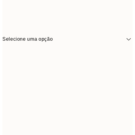
Selecione uma opção
41,3
30x40 cm