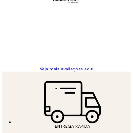
Comprador verificado
Avaliações
de
...
clientes
2 jun.
guilhermina g
Veja mais avaliações aqui
ENTREGA RÁPIDA