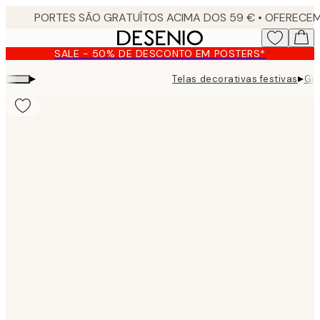
Skip
to
main
SALE - 50% DE DESCONTO EM POSTERS*
content.
▸
▸
Telas decorativas festivas
Gra
Product
images