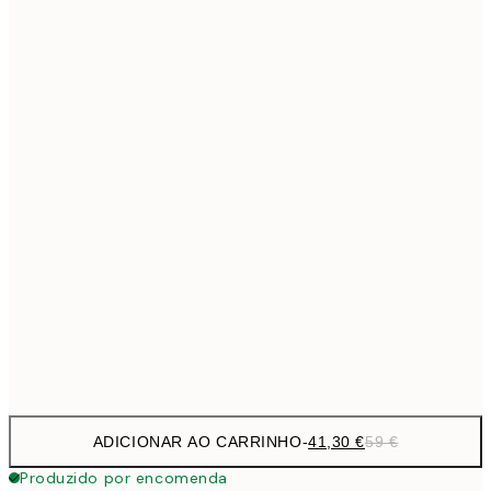
69,3
50x70 cm
Sem moldura
ADICIONAR AO CARRINHO
-
41,30 €
59 €
Produzido por encomenda