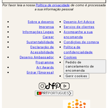
Por favor leia a nossa
Política de privacidade
de como é processada
a sua informação pessoal
Sobre a desenio
Desenio Art Advice
Imprensa
Serviço de clientes
Informações Legais
Acompanhe a sua
Career
encomenda
Sustentabilidade
Condições de compra
Declaração de
Política de
Acessibilidade
confidencialidade
Desenio Ambassador
Cookies
Programme
Pedido de
cancelamento de
Art Awards
encomenda
Entrar (Empresa)
Gerir cookies
PRT
PORTUGUES