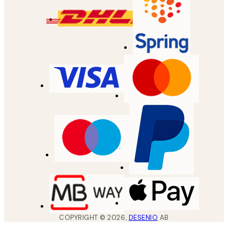
COPYRIGHT ©
2026
,
DESENIO
AB