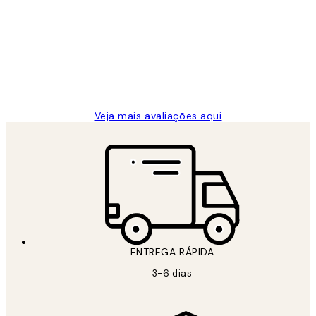
de
...
clientes
2 jun.
guilhermina g
Veja mais avaliações aqui
ENTREGA RÁPIDA
3-6 dias