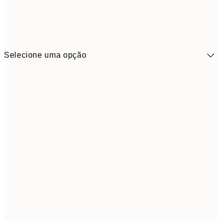
Selecione uma opção
41,3
30x40 cm