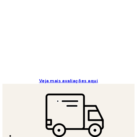
Avaliações
de
clientes
...
2 jun.
guilhermina g
Veja mais avaliações aqui