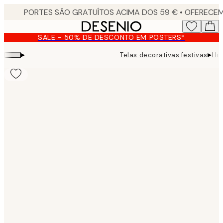
Skip
to
main
SALE - 50% DE DESCONTO EM POSTERS*
content.
▸
▸
Telas decorativas festivas
Hol
Product
images