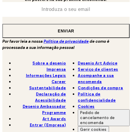
*
Email
ENVIAR
Por favor leia a nossa
Política de privacidade
de como é
processada a sua informação pessoal
Sobre a desenio
Desenio Art Advice
Imprensa
Serviço de clientes
Informações Legais
Acompanhe a sua
Career
encomenda
Sustentabilidade
Condições de compra
Declaração de
Política de
Acessibilidade
confidencialidade
Desenio Ambassador
Cookies
Programme
Pedido de
cancelamento de
Art Awards
encomenda
Entrar (Empresa)
Gerir cookies