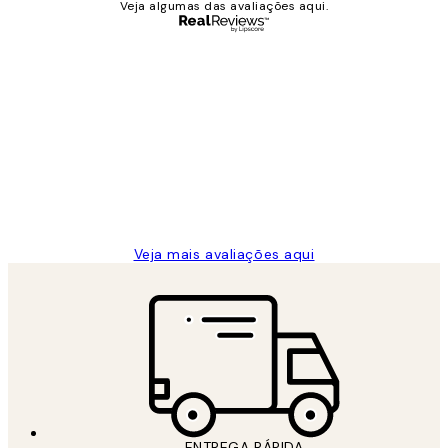
Veja algumas das avaliações aqui.
Comprador verificado
Avaliações
de
...
clientes
2 jun.
guilhermina g
Veja mais avaliações aqui
ENTREGA RÁPIDA