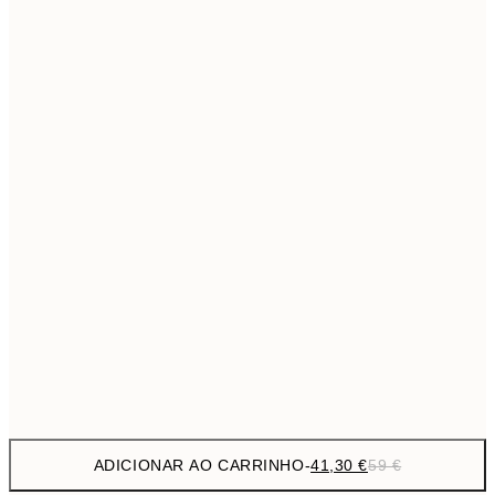
69,3
50x70 cm
Sem moldura
ADICIONAR AO CARRINHO
-
41,30 €
59 €