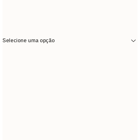
Selecione uma opção
41,3
30x40 cm