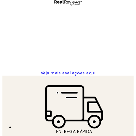
Comprador verificado
Avaliações
de
...
clientes
2 jun.
guilhermina g
Veja mais avaliações aqui
ENTREGA RÁPIDA