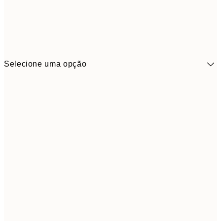
Selecione uma opção
41,3
30x40 cm