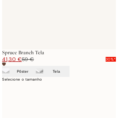
images
Spruce Branch Tela
41,30 €
59 €
30%*
Pôster
Tela
Selecione o tamanho