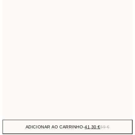
69,3
50x70 cm
Sem moldura
ADICIONAR AO CARRINHO
-
41,30 €
59 €