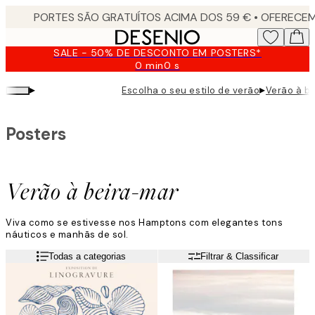
Skip
to
main
SALE - 50% DE DESCONTO EM POSTERS*
content.
0 min
0 s
Válido
até:
▸
▸
Escolha o seu estilo de verão
Verão à b
2026-
08-
09
Posters
Verão à beira-mar
Viva como se estivesse nos Hamptons com elegantes tons
náuticos e manhãs de sol.
Leia mais
Todas a categorias
Filtrar & Classificar