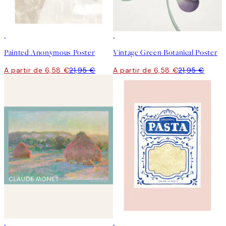
-70%
Outlet
-70%
Outlet
Painted Anonymous Poster
Vintage Green Botanical Poster
A partir de 6,58 €
21,95 €
A partir de 6,58 €
21,95 €
-70%
Outlet
-70%
Outlet