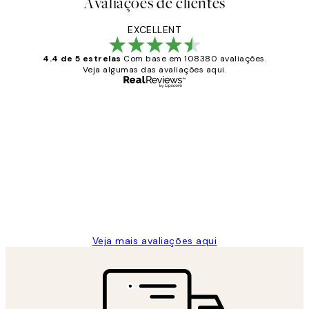
Avaliações de clientes
EXCELLENT
4.4 de 5 estrelas
Com base em 108380 avaliações.
Veja algumas das avaliações aqui.
Comprador verificado
Avaliações
de
...
clientes
2 jun.
guilhermina g
Veja mais avaliações aqui