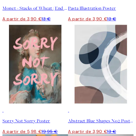
Monet - Stacks of Wheat (End of Summer) Poster
Pasta Illustration Poster
A partir de 3,90 €
13 €
A partir de 3,90 €
13 €
-70%
Outlet
-70%
Outlet
Sorry Not Sorry Poster
Abstract Blue Shapes No2 Poster
A partir de 5,98 €
19,95 €
A partir de 3,90 €
13 €