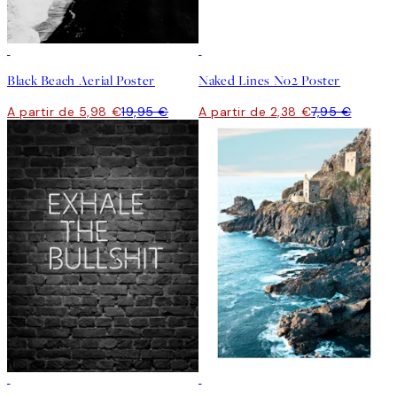
-70%
Outlet
-70%
Outlet
Black Beach Aerial Poster
Naked Lines No2 Poster
A partir de 5,98 €
19,95 €
A partir de 2,38 €
7,95 €
-70%
Outlet
-70%
Outlet