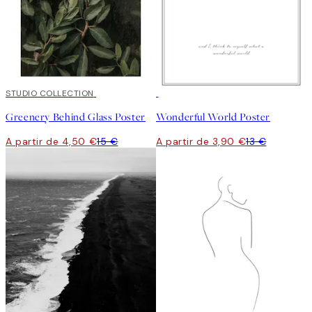
-70%
STUDIO COLLECTION
Outlet
-70%
Outlet
Greenery Behind Glass Poster
Wonderful World Poster
A partir de 4,50 €
15 €
A partir de 3,90 €
13 €