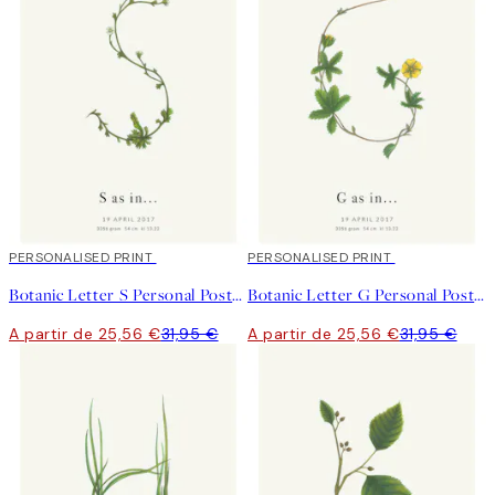
20%*
PERSONALISED PRINT
20%*
PERSONALISED PRINT
Botanic Letter S Personal Poster
Botanic Letter G Personal Poster
A partir de 25,56 €
31,95 €
A partir de 25,56 €
31,95 €