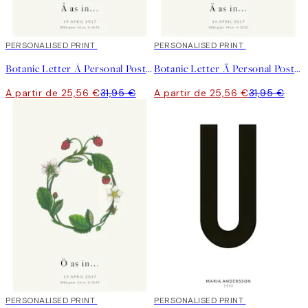
20%*
PERSONALISED PRINT
20%*
PERSONALISED PRINT
Botanic Letter Å Personal Poster
Botanic Letter Ä Personal Poster
A partir de 25,56 €
31,95 €
A partir de 25,56 €
31,95 €
20%*
PERSONALISED PRINT
20%*
PERSONALISED PRINT