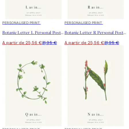
20%*
PERSONALISED PRINT
20%*
PERSONALISED PRINT
Botanic Letter L Personal Poster
Botanic Letter R Personal Poster
A partir de 25,56 €
31,95 €
A partir de 25,56 €
31,95 €