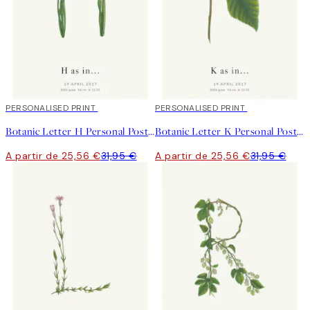
20%*
PERSONALISED PRINT
20%*
PERSONALISED PRINT
Botanic Letter H Personal Poster
Botanic Letter K Personal Poster
A partir de 25,56 €
31,95 €
A partir de 25,56 €
31,95 €