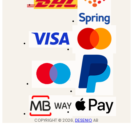
COPYRIGHT ©
2026
,
DESENIO
AB