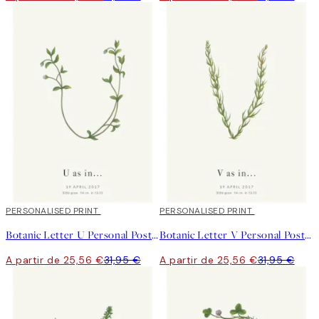
20%*
PERSONALISED PRINT
20%*
PERSONALISED PRINT
Botanic Letter U Personal Poster
Botanic Letter V Personal Poster
A partir de 25,56 €
31,95 €
A partir de 25,56 €
31,95 €