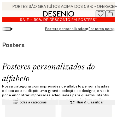
Skip
to
main
SALE - 50% DE DESCONTO EM POSTERS*
content.
▸
▸
Posters personalizados
Posteres person
Posters
Posteres personalizados do
alfabeto
Nossa categoria com impressões de alfabeto personalizadas
coloca ao seu dispôr uma grande coleção de designs, e você
pode encontrar impressões adequadas para quartos infantis
mas também para sua própria sala de estar. As impressôes do
Leia mais
Todas a categorias
Filtrar & Classificar
alfabeto personalizadas irão dar-lhe a possibilidade de criar
seu próprio design e de lhe dar seu toque final. Explore a
seleção e escolha o seu favorito entre nossos posters