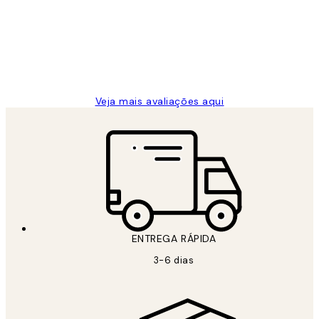
...
clientes
2 jun.
guilhermina g
Veja mais avaliações aqui
ENTREGA RÁPIDA
3-6 dias