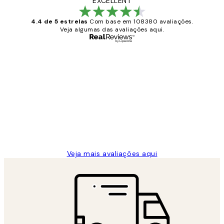
EXCELLENT
4.4 de 5 estrelas
Com base em 108380 avaliações.
Veja algumas das avaliações aqui.
Comprador verificado
Avaliações
de
...
clientes
2 jun.
guilhermina g
Veja mais avaliações aqui