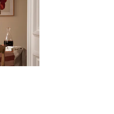
Product
slider