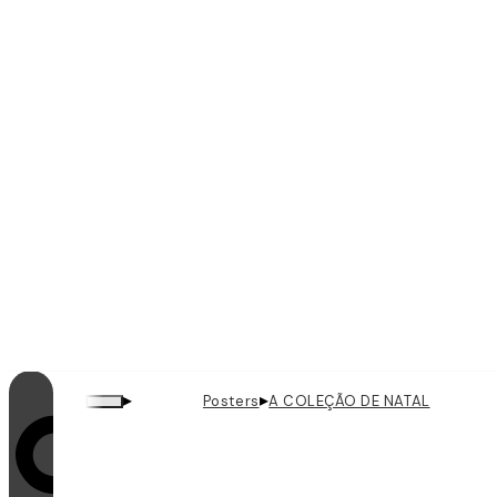
▸
▸
Posters
A COLEÇÃO DE NATAL
O loop está ativado