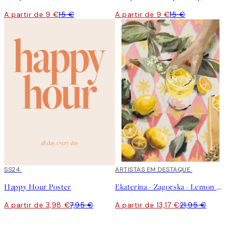
A partir de 9 €
15 €
A partir de 9 €
15 €
50%*
SS24
40%*
ARTISTAS EM DESTAQUE
Happy Hour Poster
Ekaterina - Zagorska - Lemon Cocktail Poster
A partir de 3,98 €
7,95 €
A partir de 13,17 €
21,95 €