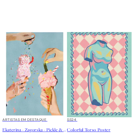
O loop está ativado
40%*
ARTISTAS EM DESTAQUE
50%*
SS24
Ekaterina - Zagorska - Pickle & Chili Ice Cream Poster
Colorful Torso Poster