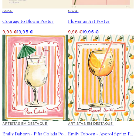
50%*
SS24
50%*
SS24
Courage to Bloom Poster
Flower as Art Poster
9,98 €
19,95 €
9,98 €
19,95 €
40%*
ARTISTAS EM DESTAQUE
40%*
ARTISTAS EM DESTAQUE
Emily Daborn - Piña Colada Poster
Emily Daborn - Aperol Spritz Poster