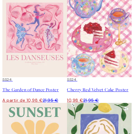
50%*
SS24
50%*
SS24
The Garden of Dance Poster
Cherry Red Velvet Cake Poster
A partir de 10,98 €
21,95 €
10,98 €
21,95 €