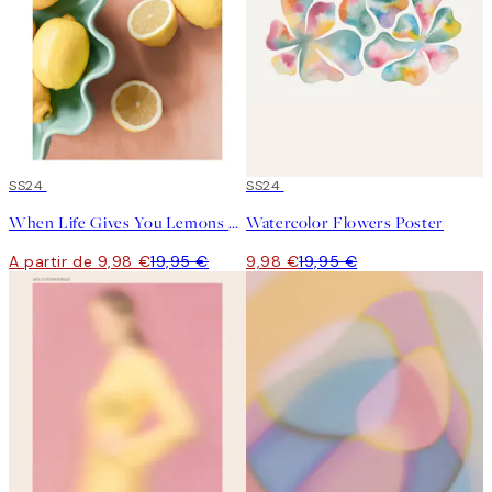
50%*
SS24
50%*
SS24
When Life Gives You Lemons Poster
Watercolor Flowers Poster
A partir de 9,98 €
19,95 €
9,98 €
19,95 €