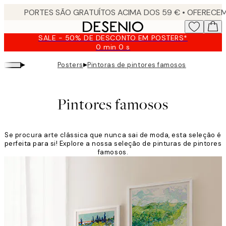
Skip
to
main
SALE - 50% DE DESCONTO EM POSTERS*
content.
0 min
0 s
Válido
até:
▸
▸
Posters
Pintoras de pintores famosos
2026-
08-
09
Pintores famosos
Se procura arte clássica que nunca sai de moda, esta seleção é
perfeita para si! Explore a nossa seleção de pinturas de pintores
famosos.