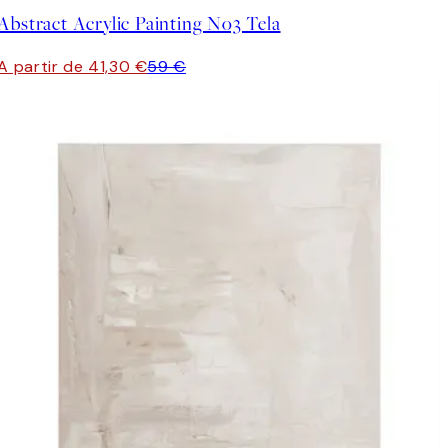
Abstract Acrylic Painting No3 Tela
A partir de 41,30 €
59 €