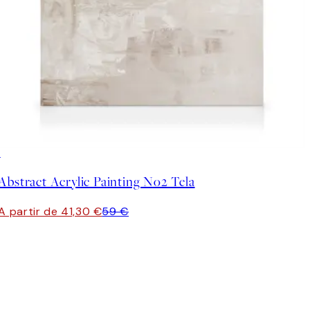
30%*
Abstract Acrylic Painting No2 Tela
A partir de 41,30 €
59 €