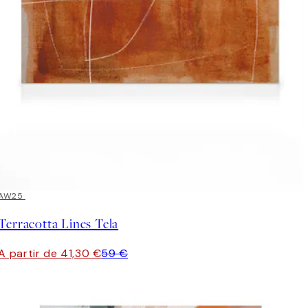
30%*
AW25
Terracotta Lines Tela
A partir de 41,30 €
59 €