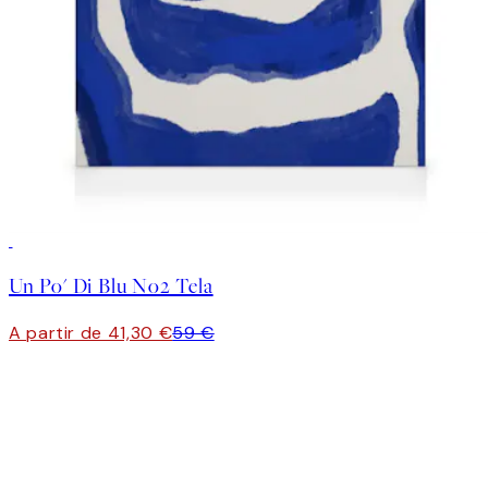
30%*
Un Po' Di Blu No2 Tela
A partir de 41,30 €
59 €