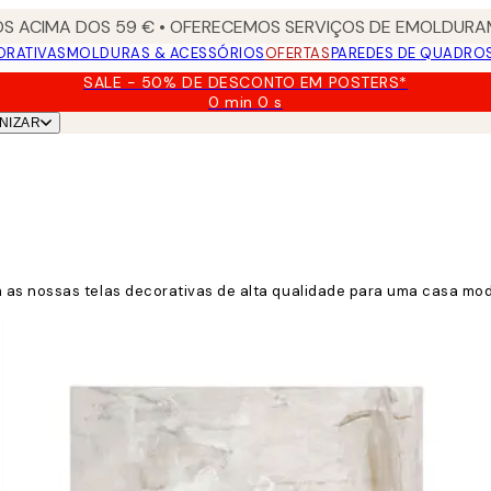
S ACIMA DOS 59 € • OFERECEMOS SERVIÇOS DE EMOLDURAM
ORATIVAS
MOLDURAS & ACESSÓRIOS
OFERTAS
PAREDES DE QUADRO
SALE - 50% DE DESCONTO EM POSTERS*
0 min
0 s
Válido
NIZAR
até:
2026-
08-
09
 as nossas telas decorativas de alta qualidade para uma casa mod