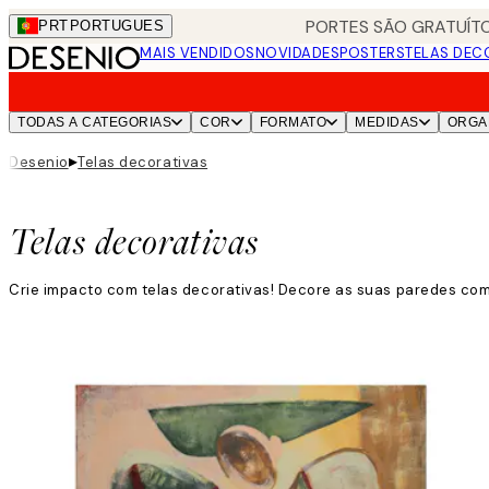
Skip
PORTES SÃO GRATUÍTO
PRT
PORTUGUES
to
MAIS VENDIDOS
NOVIDADES
POSTERS
TELAS DEC
main
content.
TODAS A CATEGORIAS
COR
FORMATO
MEDIDAS
ORGA
▸
Desenio
Telas decorativas
Telas decorativas
Crie impacto com telas decorativas! Decore as suas paredes com