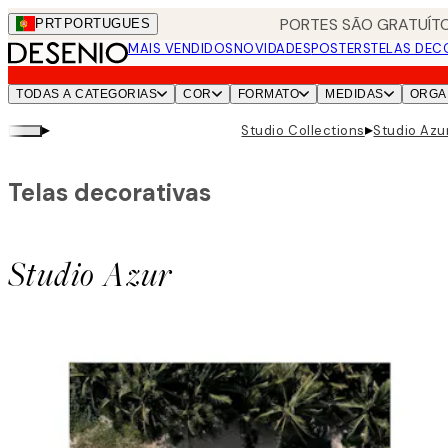
Skip
PORTES SÃO GRATUÍTO
PRT
PORTUGUES
to
MAIS VENDIDOS
NOVIDADES
POSTERS
TELAS DEC
main
content.
TODAS A CATEGORIAS
COR
FORMATO
MEDIDAS
ORGA
▸
▸
Studio Collections
Studio Azu
Telas decorativas
Studio Azur