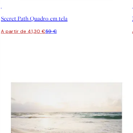
30%*
Secret Path Quadro em tela
A partir de 41,30 €
59 €