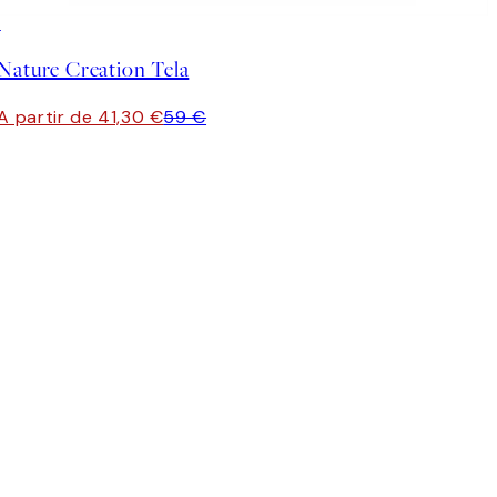
30%*
Nature Creation Tela
A partir de 41,30 €
59 €