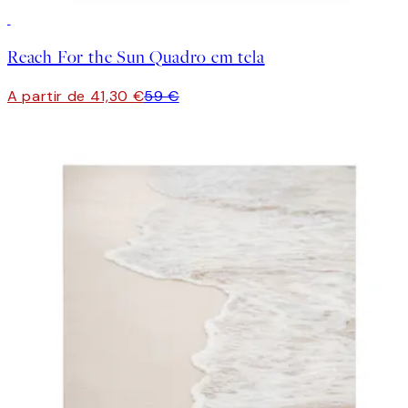
30%*
Reach For the Sun Quadro em tela
A partir de 41,30 €
59 €