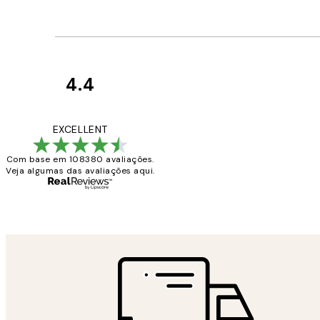
4.4
Avaliações
de
...
EXCELLENT
clientes
Com base em 108380 avaliações.
Veja algumas das avaliações aqui.
2 jun.
guilhermina g