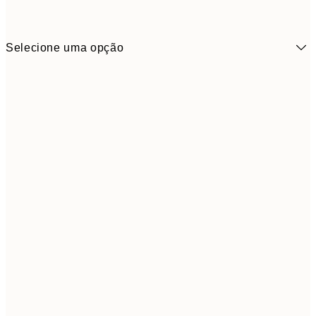
Selecione uma opção
Small
3,
Medium
4,