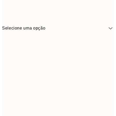
Selecione uma opção
10,9
30x40 cm
21,