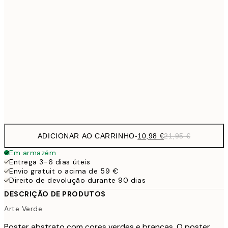
1
50x70 cm
27,2
70x100 cm
54,
59,5
100x150 cm
1
Frame
options
ADICIONAR AO CARRINHO
-
10,98 €
21,95 €
Em armazém
Entrega 3-6 dias úteis
Envio gratuit o acima de 59 €
Direito de devolução durante 90 dias
DESCRIÇÃO DE PRODUTOS
Arte Verde
Poster abstrato com cores verdes e brancas. O poster