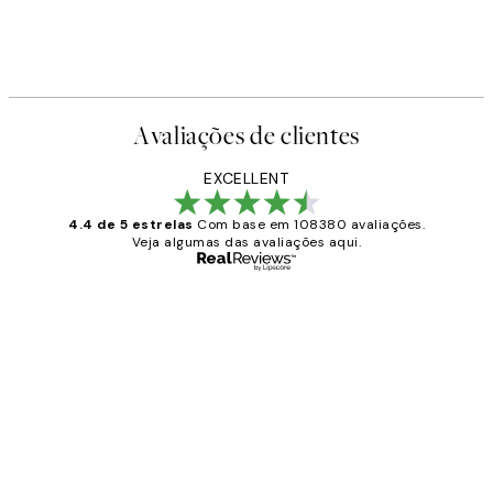
Avaliações de clientes
EXCELLENT
4.4 de 5 estrelas
Com base em 108380 avaliações.
Veja algumas das avaliações aqui.
Comprador verificado
Avaliações
de
...
clientes
2 jun.
guilhermina g