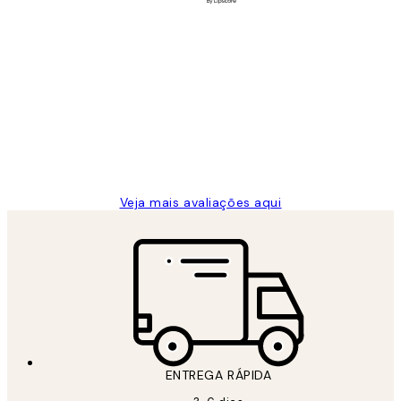
Comprador verificado
Avaliações
de
...
clientes
2 jun.
guilhermina g
Veja mais avaliações aqui
ENTREGA RÁPIDA