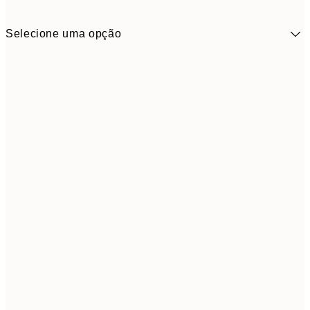
Selecione uma opção
11,9
30x40 cm
19,
Frame