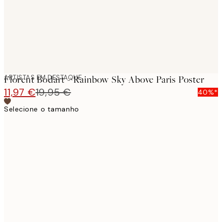
ARTISTAS EM DESTAQUE
Florent Bodart - Rainbow Sky Above Paris Poster
11,97 €
19,95 €
40%*
Selecione o tamanho