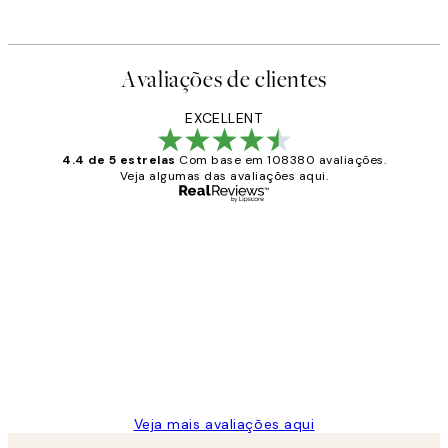
Avaliações de clientes
EXCELLENT
4.4 de 5 estrelas
Com base em 108380 avaliações.
Veja algumas das avaliações aqui.
Comprador verificado
Avaliações
de
...
clientes
2 jun.
guilhermina g
Veja mais avaliações aqui