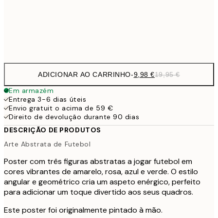
32,
Frame
options
ADICIONAR AO CARRINHO
-
9,98 €
19,95 €
Em armazém
Entrega 3-6 dias úteis
Envio gratuit o acima de 59 €
Direito de devolução durante 90 dias
DESCRIÇÃO DE PRODUTOS
Arte Abstrata de Futebol
Poster com três figuras abstratas a jogar futebol em
cores vibrantes de amarelo, rosa, azul e verde. O estilo
angular e geométrico cria um aspeto enérgico, perfeito
para adicionar um toque divertido aos seus quadros.
Este poster foi originalmente pintado à mão.