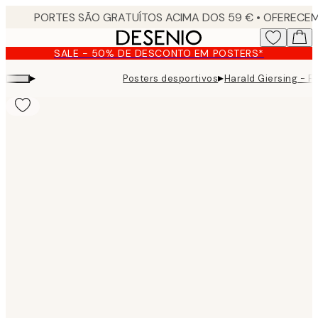
Skip
to
main
SALE - 50% DE DESCONTO EM POSTERS*
content.
▸
▸
Posters desportivos
Harald Giersing - Fo
Product
images