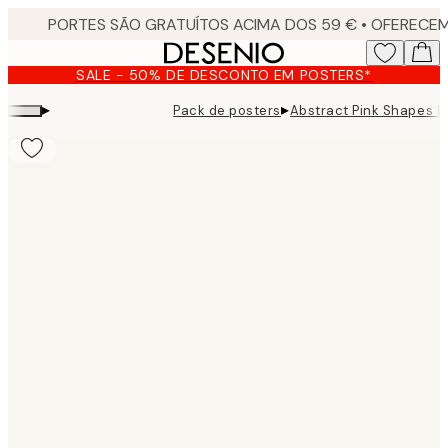
Skip
to
main
SALE - 50% DE DESCONTO EM POSTERS*
content.
▸
▸
Pack de posters
Abstract Pink Shapes P
Product
images