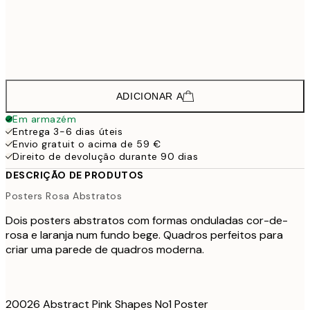
58,8
70x100 cm
142,8
100x150 cm
2
ADICIONAR A
Em armazém
Entrega 3-6 dias úteis
Envio gratuit o acima de 59 €
Direito de devolução durante 90 dias
DESCRIÇÃO DE PRODUTOS
Posters Rosa Abstratos
Dois posters abstratos com formas onduladas cor-de-
rosa e laranja num fundo bege. Quadros perfeitos para
criar uma parede de quadros moderna.
20026 Abstract Pink Shapes No1 Poster