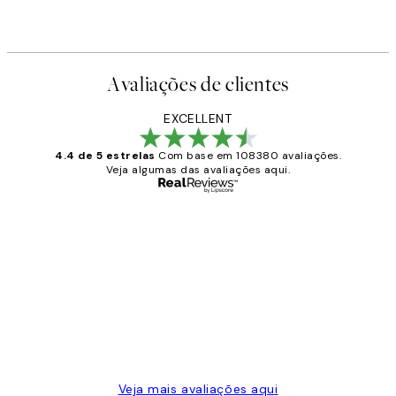
Avaliações de clientes
EXCELLENT
4.4 de 5 estrelas
Com base em 108380 avaliações.
Veja algumas das avaliações aqui.
Comprador verificado
Avaliações
de
...
clientes
2 jun.
guilhermina g
Veja mais avaliações aqui