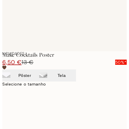
NOVIDADES
Make Cocktails Poster
6,50 €
13 €
50%*
Pôster
Tela
Selecione o tamanho