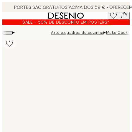
Skip
to
main
SALE - 50% DE DESCONTO EM POSTERS*
content.
▸
▸
Arte e quadros do cozinha
Make Cocktai
Product
images