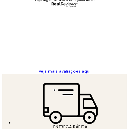
Comprador verificado
Avaliações
de
...
clientes
2 jun.
guilhermina g
Veja mais avaliações aqui
ENTREGA RÁPIDA