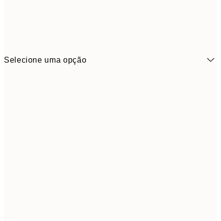
Selecione uma opção
6,
21x30 cm