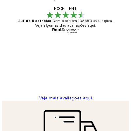
EXCELLENT
4.4 de 5 estrelas
Com base em 108380 avaliações.
Veja algumas das avaliações aqui.
Comprador verificado
Avaliações
de
...
clientes
2 jun.
guilhermina g
Veja mais avaliações aqui