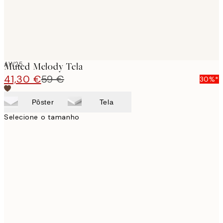
AW25
Muted Melody Tela
41,30 €
59 €
30%*
Pôster
Tela
Selecione o tamanho