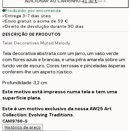
ADICIONAR AO CARRINHO
-
41,30 €
59 €
Produzido por encomenda
Entrega 3-7 dias úteis
Envio gratuit o acima de 59 €
Direito de devolução durante 90 dias
DESCRIÇÃO DE PRODUTOS
Telas Decorativas Muted Melody
Tela decorativa abstrata com um jarro, um vaso verde
com flores azuis e brancas, e uma pêra amarela sobre um
fundo verde escuro. Cores terrosas e pinceladas ásperas
conferem-lhe um aspeto rústico.
Profundidade: 3,2 cm
Este motivo está impresso numa tela e tem uma
superfície plana.
Este é um motivo exclusivo da nossa AW25 Art
Collection: Evolving Traditions.
CAN19766-5
Histórico de preço