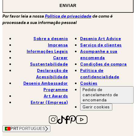
ENVIAR
Por favor leia a nossa
Política de privacidade
de como é
processada a sua informação pessoal
Sobre a desenio
Desenio Art Advice
Imprensa
Serviço de clientes
Informações Legais
Acompanhe a sua
Career
encomenda
Sustentabilidade
Condições de compra
Declaração de
Política de
Acessibilidade
confidencialidade
Desenio Ambassador
Cookies
Programme
Pedido de
cancelamento de
Art Awards
encomenda
Entrar (Empresa)
Gerir cookies
PRT
PORTUGUES