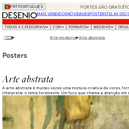
Skip
PORTES SÃO GRATUÍTO
PRT
PORTUGUES
to
MAIS VENDIDOS
NOVIDADES
POSTERS
TELAS DEC
main
content.
TODAS A CATEGORIAS
COR
FORMATO
MEDIDAS
ORGA
▸
▸
Arte moderna
Arte abstrata
Posters
Arte abstrata
A arte abstrata é muitas vezes uma mistura criativa de cores, f
interpretar o tema livremente. Um foco que chama a atenção em 