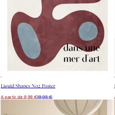
50%*
Liquid Shapes No2 Poster
A partir de 9,98 €
19,95 €