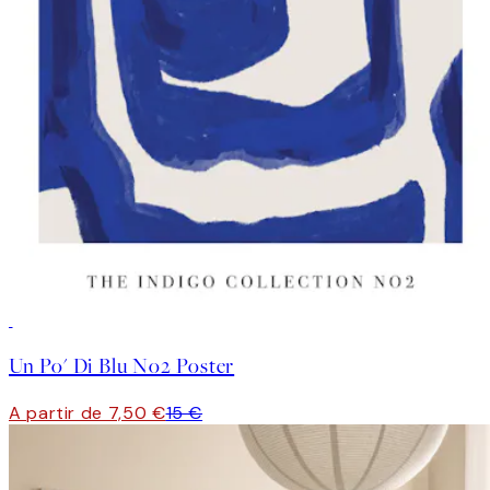
50%*
Un Po' Di Blu No2 Poster
A partir de 7,50 €
15 €