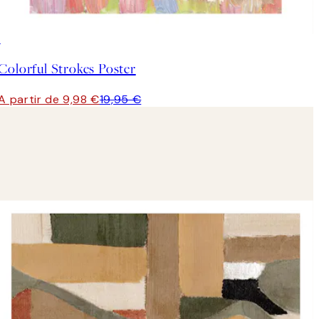
50%*
Colorful Strokes Poster
A partir de 9,98 €
19,95 €