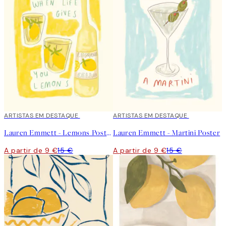
40%*
ARTISTAS EM DESTAQUE
40%*
ARTISTAS EM DESTAQUE
Lauren Emmett - Lemons Poster
Lauren Emmett - Martini Poster
A partir de 9 €
15 €
A partir de 9 €
15 €