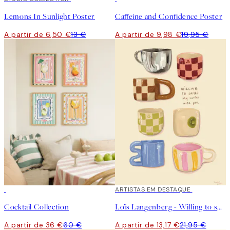
Lemons In Sunlight Poster
Caffeine and Confidence Poster
A partir de 6,50 €
13 €
A partir de 9,98 €
19,95 €
-40%
40%*
ARTISTAS EM DESTAQUE
Cocktail Collection
Loïs Langenberg - Willing to share my Coffe with you Poster
A partir de 36 €
60 €
A partir de 13,17 €
21,95 €