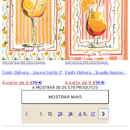
40%*
ARTISTAS EM DESTAQUE
40%*
ARTISTAS EM DESTAQUE
Emily Daborn - Aperol Spritz Poster
Emily Daborn - Tequila Sunrise Poster
A partir de 9 €
15 €
A partir de 9 €
15 €
A MOSTRAR 36 DE 579 PRODUTOS
MOSTRAR MAIS
1
2
3
4
…
17