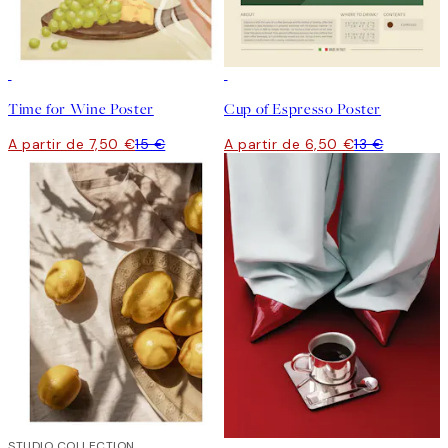
50%*
50%*
Time for Wine Poster
Cup of Espresso Poster
A partir de 7,50 €
15 €
A partir de 6,50 €
13 €
50%*
STUDIO COLLECTION
50%*