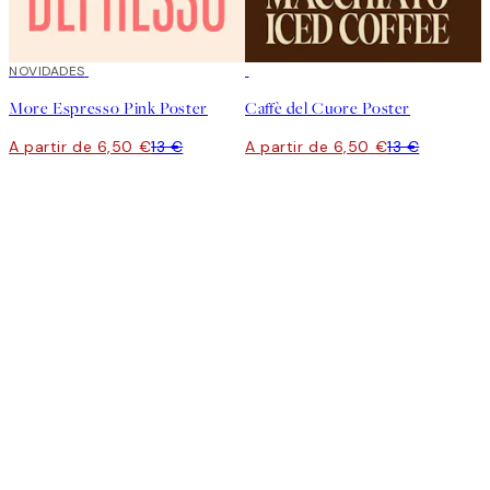
50%*
NOVIDADES
50%*
More Espresso Pink Poster
Caffè del Cuore Poster
A partir de 6,50 €
13 €
A partir de 6,50 €
13 €