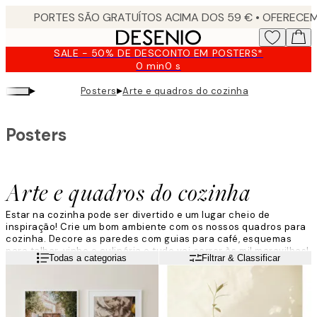
Skip
to
main
SALE - 50% DE DESCONTO EM POSTERS*
content.
0 min
0 s
Válido
até:
▸
▸
Posters
Arte e quadros do cozinha
2026-
08-
09
Posters
Arte e quadros do cozinha
Estar na cozinha pode ser divertido e um lugar cheio de
inspiração! Crie um bom ambiente com os nossos quadros para
cozinha. Decore as paredes com guias para café, esquemas
para talhar, vinho e culinária e tudo vai correr às mil maravilhas!
Leia mais
Todas a categorias
Filtrar & Classificar