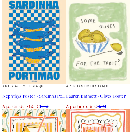
40%*
ARTISTAS EM DESTAQUE
40%*
ARTISTAS EM DESTAQUE
Nephthys Foster - Sardinha Portimao Poster
Lauren Emmett - Olives Poster
A partir de 7,80 €
13 €
A partir de 9 €
15 €