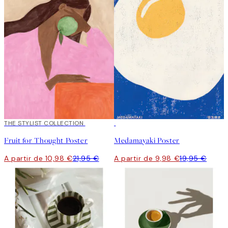
50%*
THE STYLIST COLLECTION
50%*
Fruit for Thought Poster
Medamayaki Poster
A partir de 10,98 €
21,95 €
A partir de 9,98 €
19,95 €