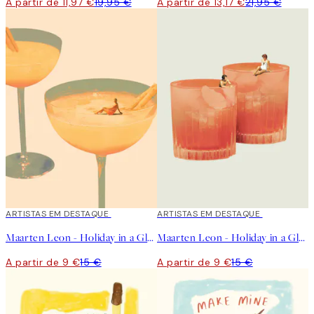
A partir de 11,97 €
19,95 €
A partir de 13,17 €
21,95 €
40%*
ARTISTAS EM DESTAQUE
40%*
ARTISTAS EM DESTAQUE
Maarten Leon - Holiday in a Glass No1 Poster
Maarten Leon - Holiday in a Glass No2 Poster
A partir de 9 €
15 €
A partir de 9 €
15 €