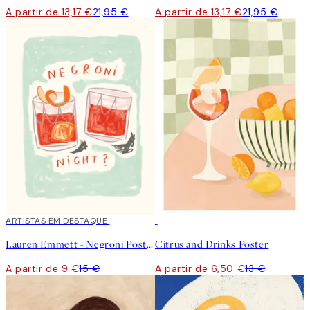
A partir de 13,17 €
21,95 €
A partir de 13,17 €
21,95 €
40%*
ARTISTAS EM DESTAQUE
50%*
Lauren Emmett - Negroni Poster
Citrus and Drinks Poster
A partir de 9 €
15 €
A partir de 6,50 €
13 €