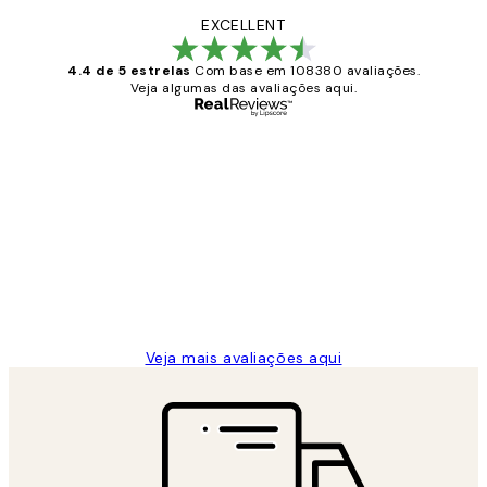
EXCELLENT
4.4 de 5 estrelas
Com base em 108380 avaliações.
Veja algumas das avaliações aqui.
Comprador verificado
Avaliações
de
...
clientes
2 jun.
guilhermina g
Veja mais avaliações aqui