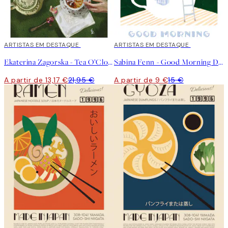
40%*
ARTISTAS EM DESTAQUE
40%*
ARTISTAS EM DESTAQUE
Ekaterina Zagorska - Tea O’Clock Poster
Sabina Fenn - Good Morning Dive Poster
A partir de 13,17 €
21,95 €
A partir de 9 €
15 €