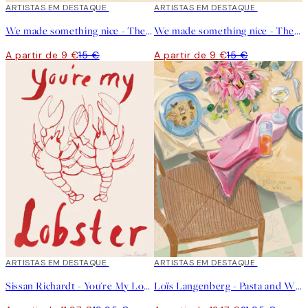
40%*
ARTISTAS EM DESTAQUE
40%*
ARTISTAS EM DESTAQUE
We made something nice - The Ramen Poster
We made something nice - The Gyoza Poster
A partir de 9 €
15 €
A partir de 9 €
15 €
40%*
ARTISTAS EM DESTAQUE
40%*
ARTISTAS EM DESTAQUE
Sissan Richardt - You're My Lobster Poster
Loïs Langenberg - Pasta and Wine Club Poster