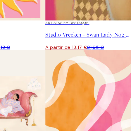
40%*
ARTISTAS EM DESTAQUE
Studio Vreeken - Swan Lady No2 Poster
€
13 €
A partir de 13,17 €
21,95 €