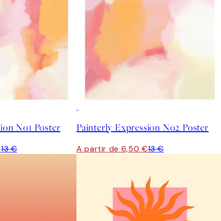
50%*
sion No1 Poster
Painterly Expression No2 Poster
€
13 €
A partir de 6,50 €
13 €