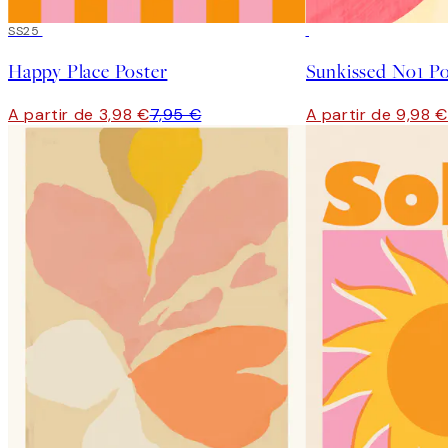
50%*
SS25
50%*
Happy Place Poster
Sunkissed No1 Po
A partir de 3,98 €
7,95 €
A partir de 9,98 