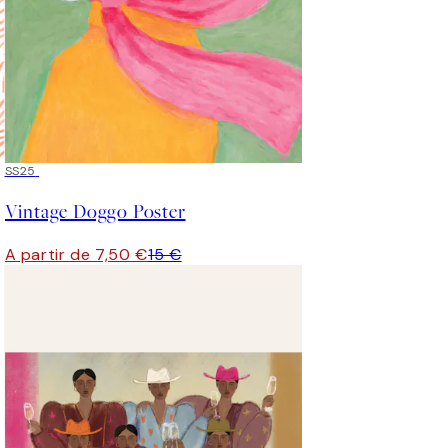
50%*
SS25
Vintage Doggo Poster
A partir de 7,50 €
15 €