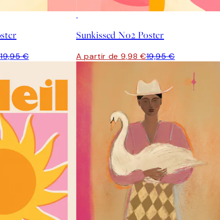
50%*
ster
Sunkissed No2 Poster
€
19,95 €
A partir de 9,98 €
19,95 €