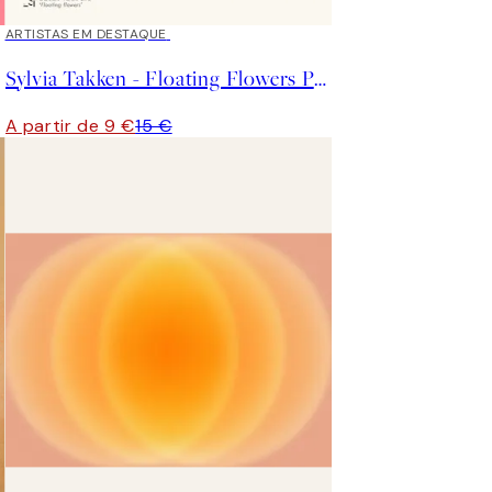
40%*
ARTISTAS EM DESTAQUE
Sylvia Takken - Floating Flowers Poster
A partir de 9 €
15 €