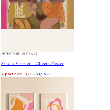
40%*
ARTISTAS EM DESTAQUE
Studio Vreeken - Cheers Poster
A partir de 13,17 €
21,95 €