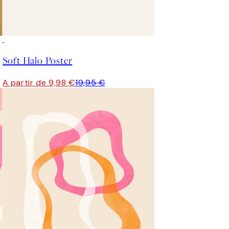
50%*
Soft Halo Poster
A partir de 9,98 €
19,95 €