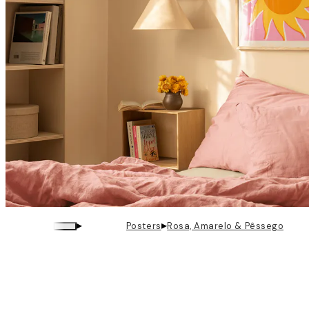
▸
▸
Posters
Rosa, Amarelo & Pêssego