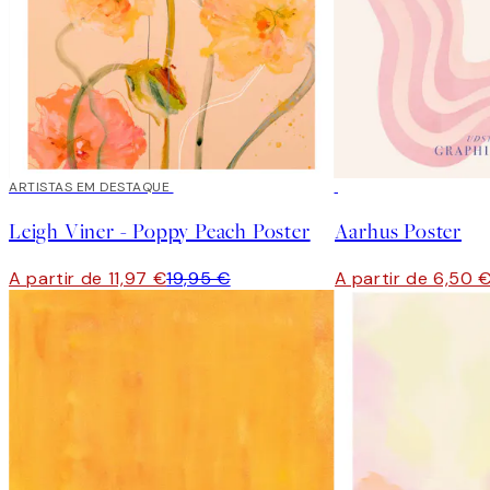
40%*
ARTISTAS EM DESTAQUE
50%*
Leigh Viner - Poppy Peach Poster
Aarhus Poster
A partir de 11,97 €
19,95 €
A partir de 6,50 