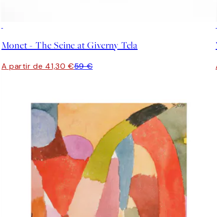
30%*
Monet - The Seine at Giverny Tela
A partir de 41,30 €
59 €