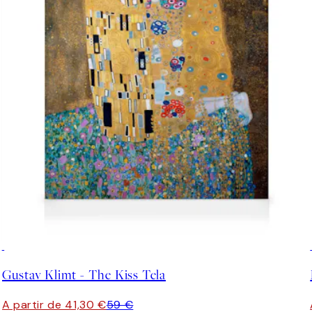
30%*
Gustav Klimt - The Kiss Tela
A partir de 41,30 €
59 €