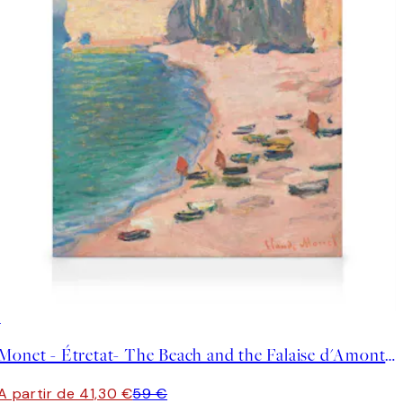
30%*
Monet - Étretat- The Beach and the Falaise d'Amont Tela
A partir de 41,30 €
59 €