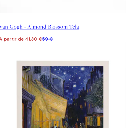
30%*
Van Gogh - Almond Blossom Tela
A partir de 41,30 €
59 €