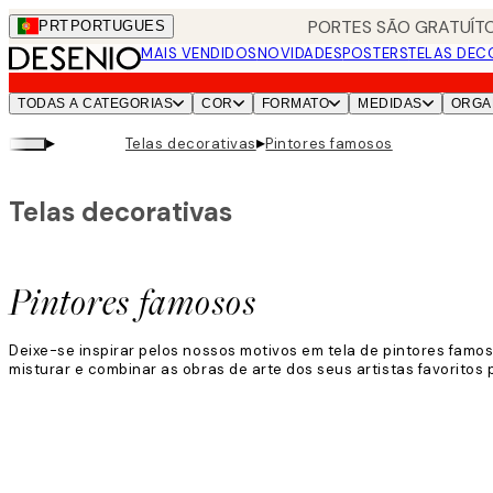
Skip
PORTES SÃO GRATUÍTO
PRT
PORTUGUES
to
MAIS VENDIDOS
NOVIDADES
POSTERS
TELAS DEC
main
content.
TODAS A CATEGORIAS
COR
FORMATO
MEDIDAS
ORGA
▸
▸
Telas decorativas
Pintores famosos
Telas decorativas
Pintores famosos
Deixe-se inspirar pelos nossos motivos em tela de pintores famo
misturar e combinar as obras de arte dos seus artistas favoritos p