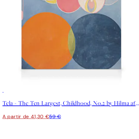
30%*
Tela - The Ten Largest, Childhood, No.2 by Hilma af Klint
A partir de 41,30 €
59 €