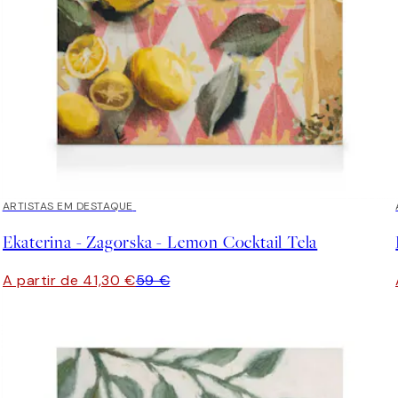
30%*
ARTISTAS EM DESTAQUE
Ekaterina - Zagorska - Lemon Cocktail Tela
A partir de 41,30 €
59 €