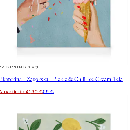
30%*
ARTISTAS EM DESTAQUE
Ekaterina - Zagorska - Pickle & Chili Ice Cream Tela
A partir de 41,30 €
59 €