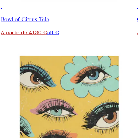
30%*
Bowl of Citrus Tela
A partir de 41,30 €
59 €