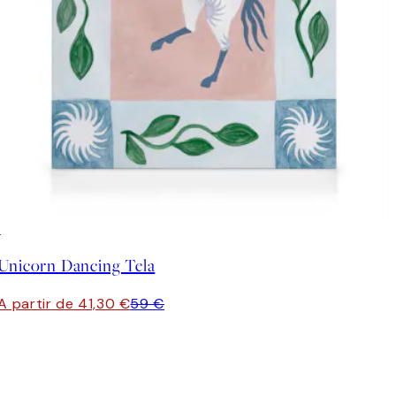
30%*
Unicorn Dancing Tela
A partir de 41,30 €
59 €