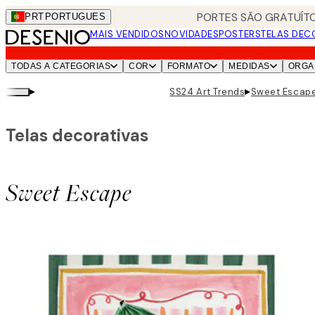
Skip
PORTES SÃO GRATUÍTO
PRT
PORTUGUES
to
MAIS VENDIDOS
NOVIDADES
POSTERS
TELAS DEC
main
content.
TODAS A CATEGORIAS
COR
FORMATO
MEDIDAS
ORGA
▸
▸
SS24 Art Trends
Sweet Escap
Telas decorativas
Sweet Escape