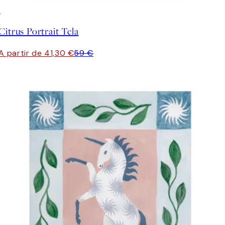
30%*
Citrus Portrait Tela
A partir de 41,30 €
59 €