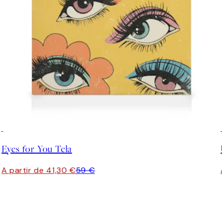
30%*
Eyes for You Tela
A partir de 41,30 €
59 €