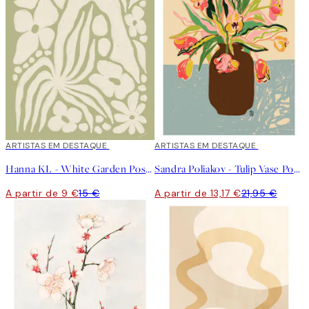
40%*
ARTISTAS EM DESTAQUE
40%*
ARTISTAS EM DESTAQUE
Hanna KL - White Garden Poster
Sandra Poliakov - Tulip Vase Poster
A partir de 9 €
15 €
A partir de 13,17 €
21,95 €