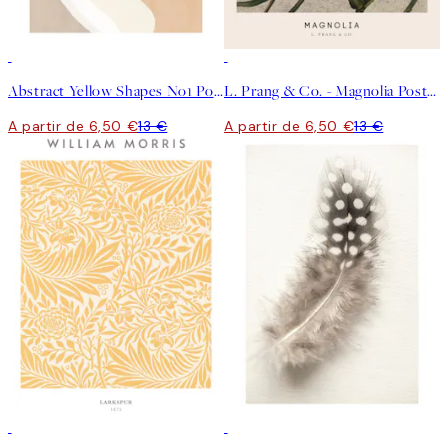
50%*
50%*
Abstract Yellow Shapes No1 Poster
L. Prang & Co. - Magnolia Poster
A partir de 6,50 €
13 €
A partir de 6,50 €
13 €
50%*
50%*