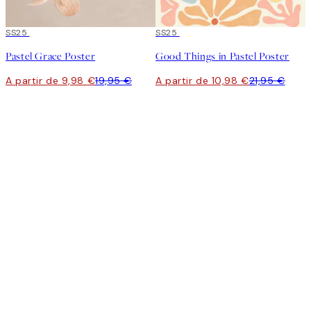
50%*
SS25
50%*
SS25
Pastel Grace Poster
Good Things in Pastel Poster
A partir de 9,98 €
19,95 €
A partir de 10,98 €
21,95 €