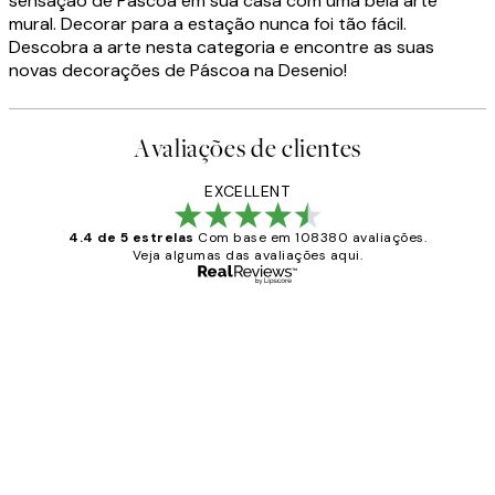
sensação de Páscoa em sua casa com uma bela arte
mural. Decorar para a estação nunca foi tão fácil.
Descobra a arte nesta categoria e encontre as suas
novas decorações de Páscoa na Desenio!
Avaliações de clientes
EXCELLENT
4.4 de 5 estrelas
Com base em 108380 avaliações.
Veja algumas das avaliações aqui.
Comprador verificado
Avaliações
de
...
clientes
2 jun.
guilhermina g