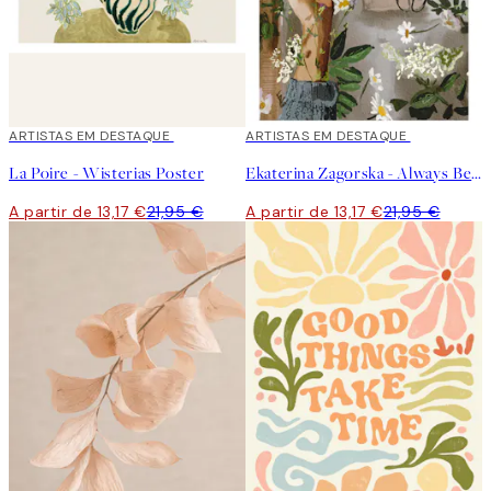
40%*
ARTISTAS EM DESTAQUE
40%*
ARTISTAS EM DESTAQUE
La Poire - Wisterias Poster
Ekaterina Zagorska - Always Be There for You Poster
A partir de 13,17 €
21,95 €
A partir de 13,17 €
21,95 €