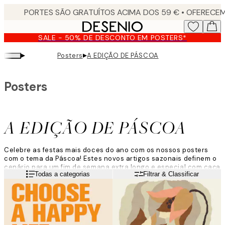
Skip
to
main
SALE - 50% DE DESCONTO EM POSTERS*
content.
▸
▸
Posters
A EDIÇÃO DE PÁSCOA
Posters
A EDIÇÃO DE PÁSCOA
Celebre as festas mais doces do ano com os nossos posters
com o tema da Páscoa! Estes novos artigos sazonais definem o
cenário para um fim de semana extra longo e especial com caça
Leia mais
Todas a categorias
Filtrar & Classificar
aos ovos e diversão em família, levando-o até à primavera com
a mudança perfeita para a sua casa.