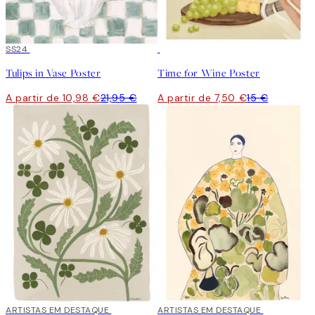
50%*
SS24
50%*
Tulips in Vase Poster
Time for Wine Poster
A partir de 10,98 €
21,95 €
A partir de 7,50 €
15 €
40%*
ARTISTAS EM DESTAQUE
40%*
ARTISTAS EM DESTAQUE