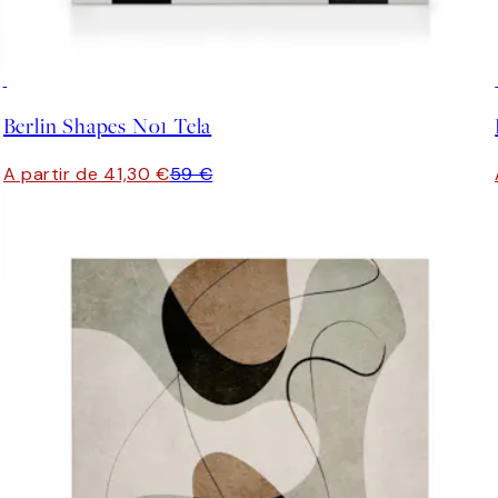
30%*
Berlin Shapes No1 Tela
A partir de 41,30 €
59 €