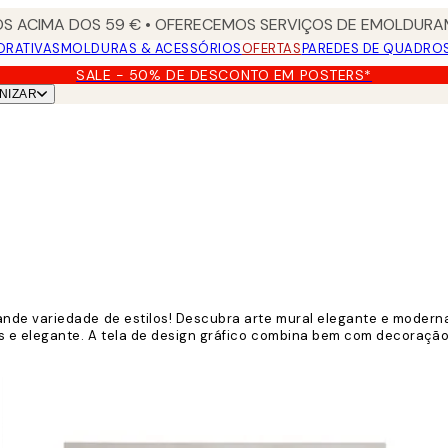
S ACIMA DOS 59 € • OFERECEMOS SERVIÇOS DE EMOLDURAM
ORATIVAS
MOLDURAS & ACESSÓRIOS
OFERTAS
PAREDES DE QUADRO
SALE - 50% DE DESCONTO EM POSTERS*
NIZAR
de variedade de estilos! Descubra arte mural elegante e moderna c
es e elegante. A tela de design gráfico combina bem com decoraçã