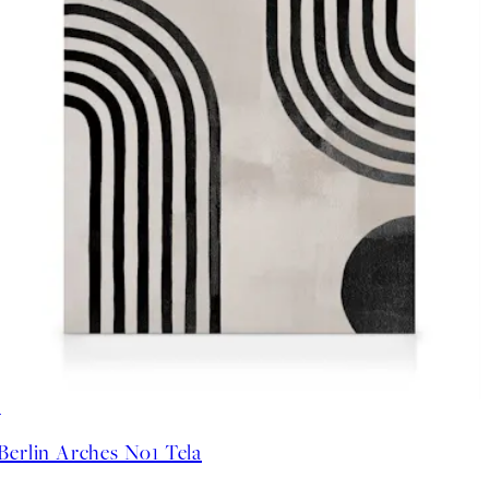
30%*
Berlin Arches No1 Tela