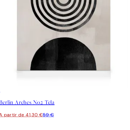
30%*
Berlin Arches No2 Tela
A partir de 41,30 €
59 €