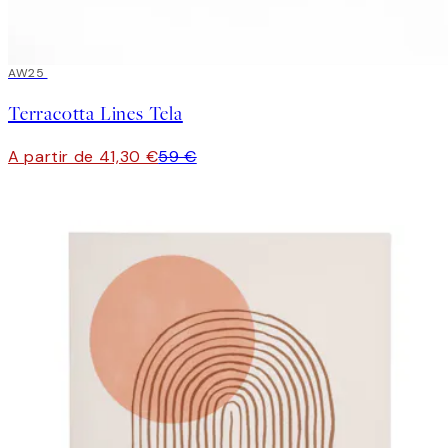
30%*
AW25
Terracotta Lines Tela
A partir de 41,30 €
59 €