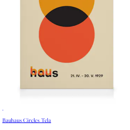
30%*
Bauhaus Circles Tela