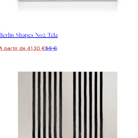
30%*
Berlin Shapes No2 Tela
A partir de 41,30 €
59 €