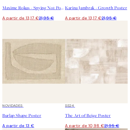
Maxime Rokus - Spying No1 Poster
Karina Jambrak - Growth Poster
A partir de 13,17 €
21,95 €
A partir de 13,17 €
21,95 €
NOVIDADES
50%*
SS24
Burlap Shape Poster
The Art of Beige Poster
A partir de 13 €
A partir de 10,98 €
21,95 €