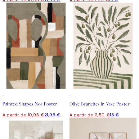
50%*
50%*
Painted Shapes No1 Poster
Olive Branches in Vase Poster
A partir de 10,98 €
21,95 €
A partir de 6,50 €
13 €