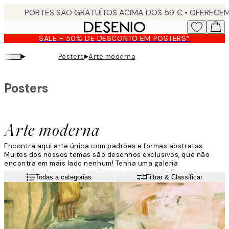
Skip
to
main
SALE - 50% DE DESCONTO EM POSTERS*
content.
▸
▸
Posters
Arte moderna
Posters
Arte moderna
Encontra aqui arte única com padrões e formas abstratas.
Muitos dos nossos temas são desenhos exclusivos, que não
encontra em mais lado nenhum!
Tenha uma galeria
personalizada com arte moderna e acessível da Desenio
.
Leia mais
Todas a categorias
Filtrar & Classificar