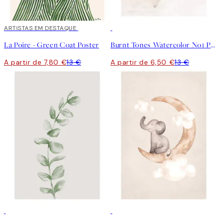
40%*
ARTISTAS EM DESTAQUE
50%*
La Poire - Green Coat Poster
Burnt Tones Watercolor No1 Poster
A partir de 7,80 €
13 €
A partir de 6,50 €
13 €
50%*
50%*