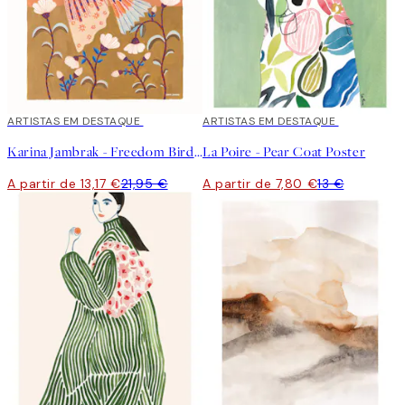
40%*
ARTISTAS EM DESTAQUE
40%*
ARTISTAS EM DESTAQUE
Karina Jambrak - Freedom Bird Poster
La Poire - Pear Coat Poster
A partir de 13,17 €
21,95 €
A partir de 7,80 €
13 €