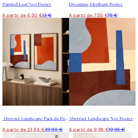
Painted Leaf No1 Poster
Dreaming Elephant Poster
A partir de 6,50 €
13 €
A partir de 7,50 €
15 €
-40%
50%*
Abstract Landscape Pack de Posters
Abstract Landscape No1 Poster
A partir de 23,94 €
39,90 €
A partir de 9,98 €
19,95 €