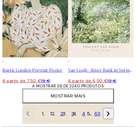
50%*
50%*
Rustic Garden Portrait Poster
Van Gogh - River Bank in Springtime Poster
A partir de 7,50 €
15 €
A partir de 6,50 €
13 €
A MOSTRAR 36 DE 2240 PRODUTOS
MOSTRAR MAIS
1
2
3
4
…
63