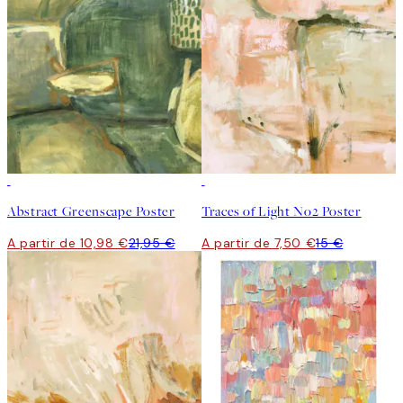
50%*
50%*
Abstract Greenscape Poster
Traces of Light No2 Poster
A partir de 10,98 €
21,95 €
A partir de 7,50 €
15 €