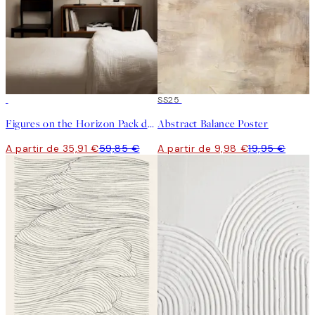
-40%
50%*
SS25
Figures on the Horizon Pack de Posters
Abstract Balance Poster
A partir de 35,91 €
59,85 €
A partir de 9,98 €
19,95 €