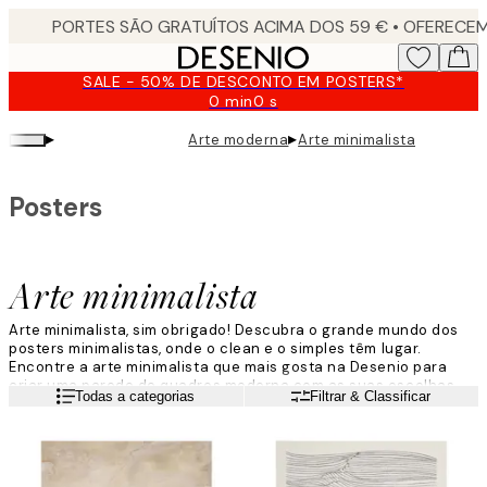
Skip
to
main
SALE - 50% DE DESCONTO EM POSTERS*
content.
0 min
0 s
Válido
até:
▸
▸
Arte moderna
Arte minimalista
2026-
08-
09
Posters
Arte minimalista
Arte minimalista, sim obrigado! Descubra o grande mundo dos
posters minimalistas, onde o clean e o simples têm lugar.
Encontre a arte minimalista que mais gosta na Desenio para
criar uma parede de quadros moderna com as suas escolhas.
Leia mais
Todas a categorias
Filtrar & Classificar
Nós amamos estes posters clean e puros, e esperamos que
também goste.