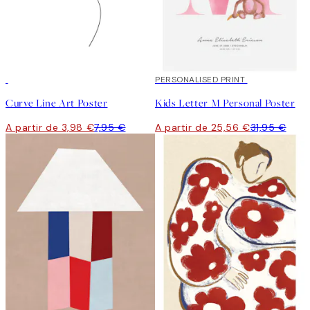
50%*
20%*
PERSONALISED PRINT
Curve Line Art Poster
Kids Letter M Personal Poster
A partir de 3,98 €
7,95 €
A partir de 25,56 €
31,95 €