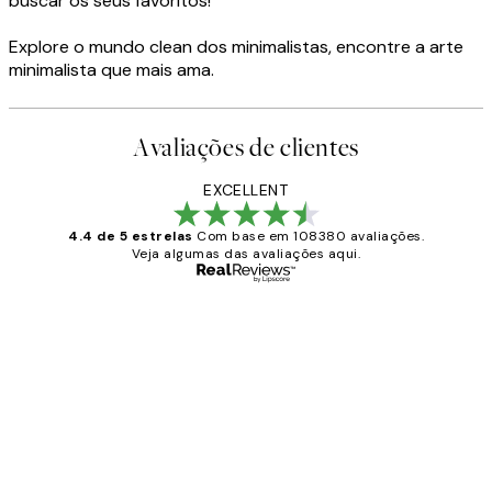
buscar os seus favoritos!
Explore o mundo clean dos minimalistas, encontre a arte
minimalista que mais ama.
Avaliações de clientes
EXCELLENT
4.4 de 5 estrelas
Com base em 108380 avaliações.
Veja algumas das avaliações aqui.
Comprador verificado
Avaliações
de
...
clientes
2 jun.
guilhermina g