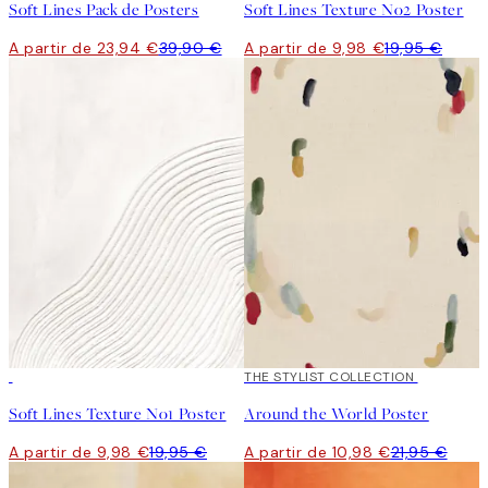
Soft Lines Pack de Posters
Soft Lines Texture No2 Poster
A partir de 23,94 €
39,90 €
A partir de 9,98 €
19,95 €
50%*
50%*
THE STYLIST COLLECTION
Soft Lines Texture No1 Poster
Around the World Poster
A partir de 9,98 €
19,95 €
A partir de 10,98 €
21,95 €