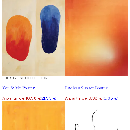
50%*
THE STYLIST COLLECTION
50%*
You & Me Poster
Endless Sunset Poster
A partir de 10,98 €
21,95 €
A partir de 9,98 €
19,95 €