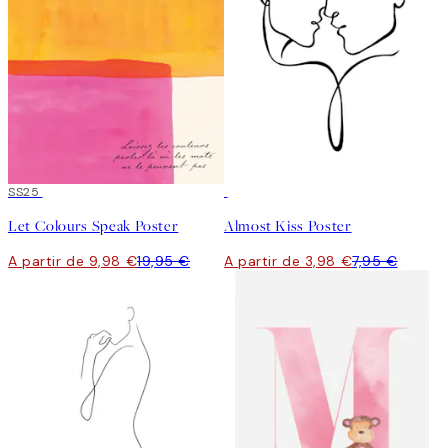
50%*
SS25
50%*
Let Colours Speak Poster
Almost Kiss Poster
A partir de 9,98 €
19,95 €
A partir de 3,98 €
7,95 €