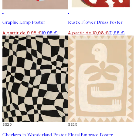
50%*
50%*
Graphic Lamp Poster
Rustic Flower Dress Poster
A partir de 9,98 €
19,95 €
A partir de 10,98 €
21,95 €
50%*
SS25
50%*
SS25
Checkers in Wonderland Poster
Floral Embrace Poster