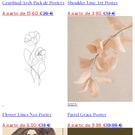
Graphical Arch Pack de Posters
Shoulder Line Art Poster
A partir de 15,60 €
26 €
A partir de 3,90 €
13 €
50%*
50%*
SS25
Flower Lines No1 Poster
Pastel Grace Poster
A partir de 6,50 €
13 €
A partir de 9,98 €
19,95 €