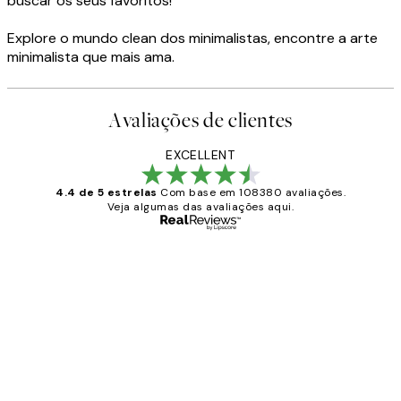
buscar os seus favoritos!
Explore o mundo clean dos minimalistas, encontre a arte
minimalista que mais ama.
Avaliações de clientes
EXCELLENT
4.4 de 5 estrelas
Com base em 108380 avaliações.
Veja algumas das avaliações aqui.
Comprador verificado
Avaliações
de
...
clientes
2 jun.
guilhermina g