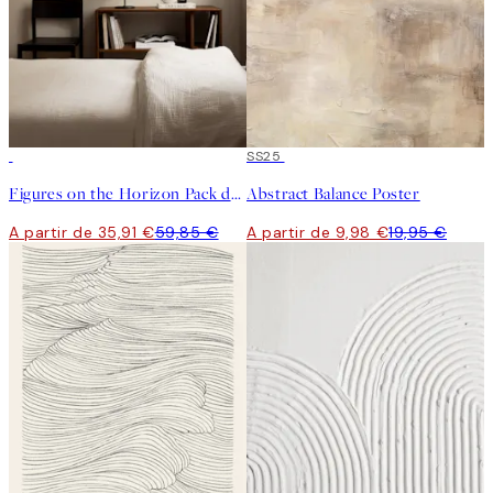
-40%
50%*
SS25
Figures on the Horizon Pack de Posters
Abstract Balance Poster
A partir de 35,91 €
59,85 €
A partir de 9,98 €
19,95 €