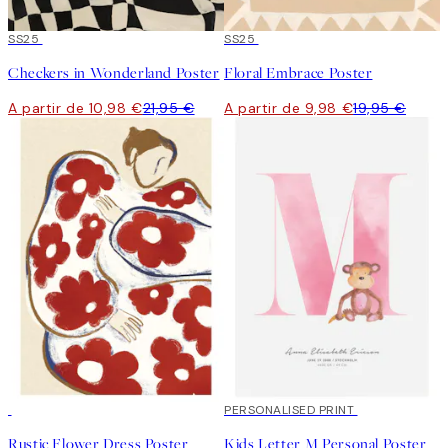
50%*
SS25
50%*
SS25
Checkers in Wonderland Poster
Floral Embrace Poster
A partir de 10,98 €
21,95 €
A partir de 9,98 €
19,95 €
50%*
20%*
PERSONALISED PRINT
Rustic Flower Dress Poster
Kids Letter M Personal Poster