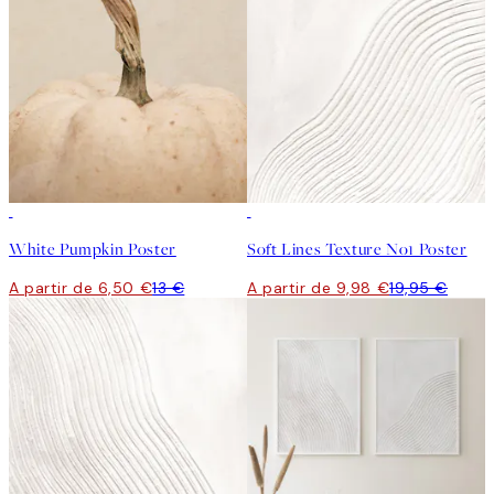
50%*
50%*
White Pumpkin Poster
Soft Lines Texture No1 Poster
A partir de 6,50 €
13 €
A partir de 9,98 €
19,95 €