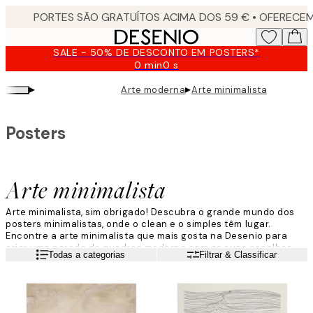
Skip
to
main
SALE - 50% DE DESCONTO EM POSTERS*
content.
0 min
0 s
Válido
até:
▸
▸
Arte moderna
Arte minimalista
2026-
08-
09
Posters
Arte minimalista
Arte minimalista, sim obrigado! Descubra o grande mundo dos
posters minimalistas, onde o clean e o simples têm lugar.
Encontre a arte minimalista que mais gosta na Desenio para
criar uma parede de quadros moderna com as suas escolhas.
Leia mais
Todas a categorias
Filtrar & Classificar
Nós amamos estes posters clean e puros, e esperamos que
também goste.