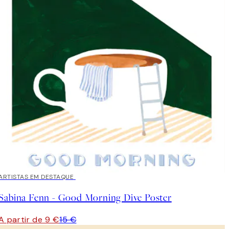
40%*
ARTISTAS EM DESTAQUE
Sabina Fenn - Good Morning Dive Poster
A partir de 9 €
15 €