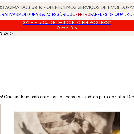
S ACIMA DOS 59 € • OFERECEMOS SERVIÇOS DE EMOLDURAM
ORATIVAS
MOLDURAS & ACESSÓRIOS
OFERTAS
PAREDES DE QUADRO
SALE - 50% DE DESCONTO EM POSTERS*
0 min
0 s
Válido
NIZAR
até:
2026-
08-
09
ção! Crie um bom ambiente com os nossos quadros para cozinha. De