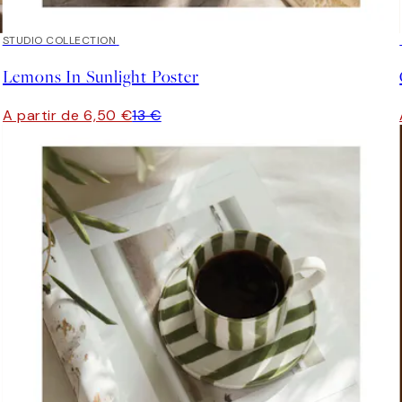
50%*
STUDIO COLLECTION
Lemons In Sunlight Poster
A partir de 6,50 €
13 €