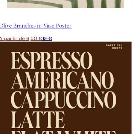
50%*
Olive Branches in Vase Poster
A partir de 6,50 €
13 €