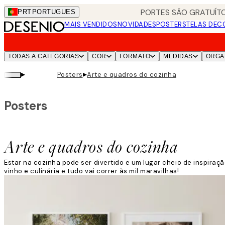
Skip
PORTES SÃO GRATUÍTO
PRT
PORTUGUES
to
MAIS VENDIDOS
NOVIDADES
POSTERS
TELAS DEC
main
content.
TODAS A CATEGORIAS
COR
FORMATO
MEDIDAS
ORGA
▸
▸
Posters
Arte e quadros do cozinha
Posters
Arte e quadros do cozinha
Estar na cozinha pode ser divertido e um lugar cheio de inspira
vinho e culinária e tudo vai correr às mil maravilhas!