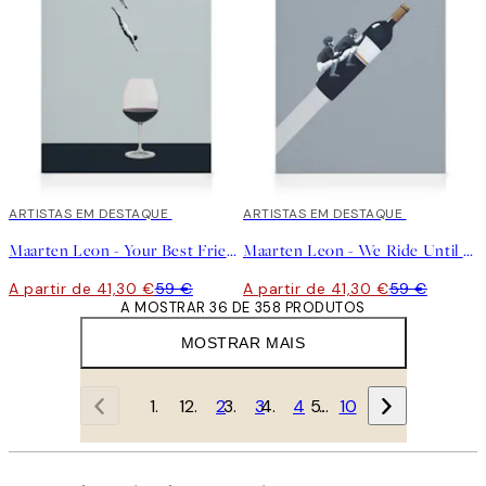
30%*
ARTISTAS EM DESTAQUE
30%*
ARTISTAS EM DESTAQUE
Maarten Leon - Your Best Friends Forget You Get Old Tela
Maarten Leon - We Ride Until Dawn Tela
A partir de 41,30 €
59 €
A partir de 41,30 €
59 €
A MOSTRAR 36 DE 358 PRODUTOS
MOSTRAR MAIS
1
2
3
4
…
10