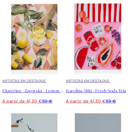
30%*
ARTISTAS EM DESTAQUE
30%*
ARTISTAS EM DESTAQUE
Ekaterina - Zagorska - Lemon Cocktail Tela
Karolina Mila - Fresh Soda Tela
A partir de 41,30 €
59 €
A partir de 41,30 €
59 €