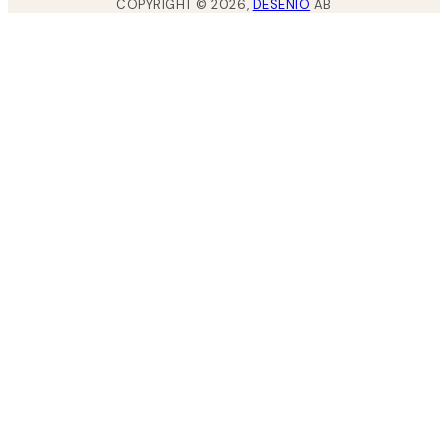
COPYRIGHT ©
2026
,
DESENIO
AB