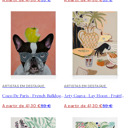
30%*
ARTISTAS EM DESTAQUE
30%*
ARTISTAS EM DESTAQUE
Coco De Paris - French Bulldog with Apple Quadro em tela
Arty Guava - Lay Hoon - Fruitful Spread Tela
A partir de 41,30 €
59 €
A partir de 41,30 €
59 €