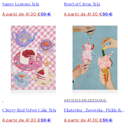
Sunny Lemons Tela
Bowl of Citrus Tela
A partir de 41,30 €
59 €
A partir de 41,30 €
59 €
30%*
30%*
ARTISTAS EM DESTAQUE
Cherry Red Velvet Cake Tela
Ekaterina - Zagorska - Pickle & Chili Ice Cream Tela
A partir de 41,30 €
59 €
A partir de 41,30 €
59 €