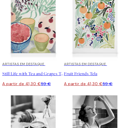
30%*
ARTISTAS EM DESTAQUE
30%*
ARTISTAS EM DESTAQUE
Still Life with Tea and Grapes Tela
Fruit Friends Tela
A partir de 41,30 €
59 €
A partir de 41,30 €
59 €