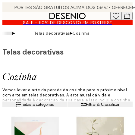
Skip
to
main
SALE - 50% DE DESCONTO EM POSTERS*
content.
▸
▸
Telas decorativas
Cozinha
Telas decorativas
Cozinha
Vamos levar a arte da parede da cozinha para o próximo nível
com arte em telas decorativas. A arte mural dá vida e
personalidade à decoração da sua casa, e isso inclui a cozinha.
Leia mais
Todas a categorias
Filtrar & Classificar
Explore uma vasta gama de fotografias, ilustrações e telas
gráficas. Quer esteja à procura da sua bebida, legume ou fruta
favorita, temos a certeza de que o encontrará aqui. Vamos
começar a decorar a cozinha!