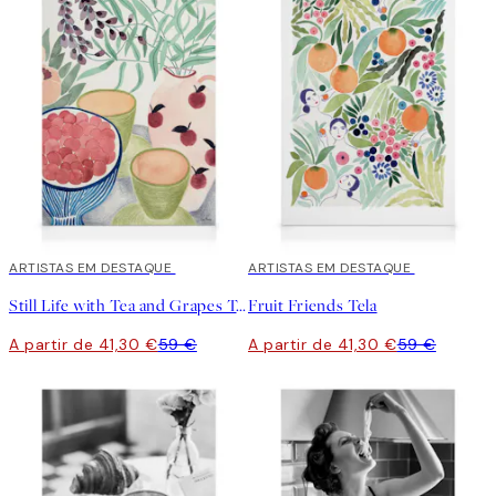
30%*
ARTISTAS EM DESTAQUE
30%*
ARTISTAS EM DESTAQUE
Still Life with Tea and Grapes Tela
Fruit Friends Tela
A partir de 41,30 €
59 €
A partir de 41,30 €
59 €