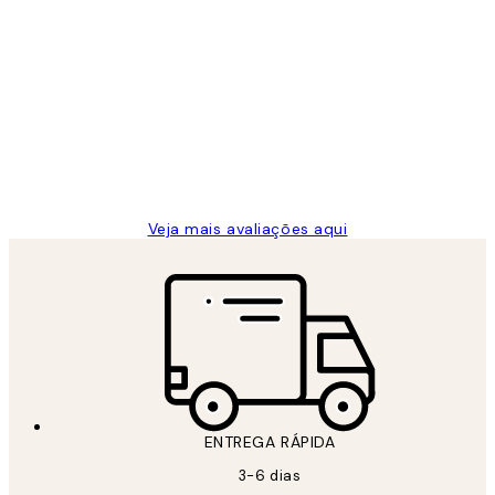
Comprador verificado
Avaliações
de
...
clientes
2 jun.
guilhermina g
Veja mais avaliações aqui
ENTREGA RÁPIDA
3-6 dias