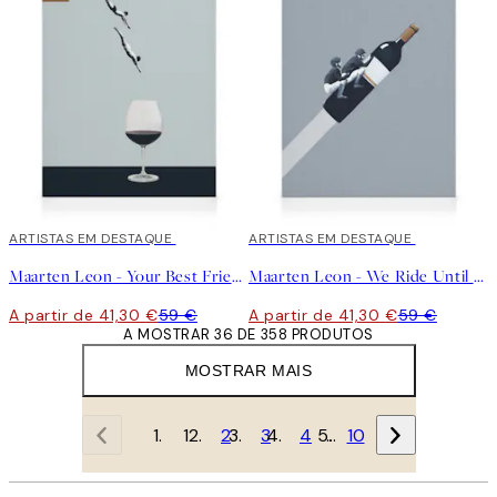
30%*
ARTISTAS EM DESTAQUE
30%*
ARTISTAS EM DESTAQUE
Maarten Leon - Your Best Friends Forget You Get Old Tela
Maarten Leon - We Ride Until Dawn Tela
A partir de 41,30 €
59 €
A partir de 41,30 €
59 €
A MOSTRAR 36 DE 358 PRODUTOS
MOSTRAR MAIS
1
2
3
4
…
10