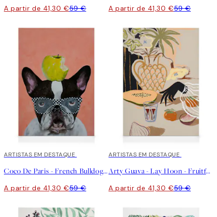
A partir de 41,30 €
59 €
A partir de 41,30 €
59 €
30%*
ARTISTAS EM DESTAQUE
30%*
ARTISTAS EM DESTAQUE
Coco De Paris - French Bulldog with Apple Quadro em tela
Arty Guava - Lay Hoon - Fruitful Spread Tela
A partir de 41,30 €
59 €
A partir de 41,30 €
59 €