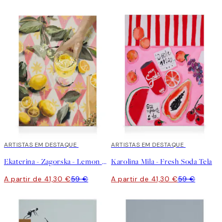
30%*
ARTISTAS EM DESTAQUE
30%*
ARTISTAS EM DESTAQUE
Ekaterina - Zagorska - Lemon Cocktail Tela
Karolina Mila - Fresh Soda Tela
A partir de 41,30 €
59 €
A partir de 41,30 €
59 €