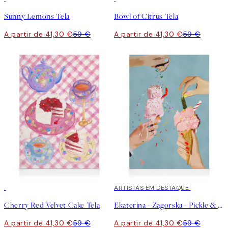
Sunny Lemons Tela
Bowl of Citrus Tela
A partir de 41,30 €
59 €
A partir de 41,30 €
59 €
30%*
30%*
ARTISTAS EM DESTAQUE
Cherry Red Velvet Cake Tela
Ekaterina - Zagorska - Pickle & Chili Ice Cream Tela
A partir de 41,30 €
59 €
A partir de 41,30 €
59 €