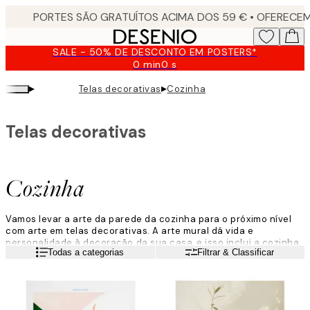
Skip
to
main
SALE - 50% DE DESCONTO EM POSTERS*
content.
0 min
0 s
Válido
até:
▸
▸
Telas decorativas
Cozinha
2026-
08-
09
Telas decorativas
Cozinha
Vamos levar a arte da parede da cozinha para o próximo nível
com arte em telas decorativas. A arte mural dá vida e
personalidade à decoração da sua casa, e isso inclui a cozinha.
Leia mais
Todas a categorias
Filtrar & Classificar
Explore uma vasta gama de fotografias, ilustrações e telas
gráficas. Quer esteja à procura da sua bebida, legume ou fruta
favorita, temos a certeza de que o encontrará aqui. Vamos
começar a decorar a cozinha!