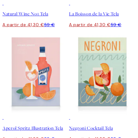
30%*
30%*
Natural Wine No1 Tela
La Boisson de la Vie Tela
A partir de 41,30 €
59 €
A partir de 41,30 €
59 €
30%*
30%*
Aperol Spritz Illustration Tela
Negroni Cocktail Tela