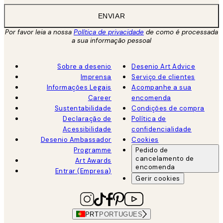
ENVIAR
Por favor leia a nossa
Política de privacidade
de como é processada
a sua informação pessoal
Sobre a desenio
Desenio Art Advice
Imprensa
Serviço de clientes
Informações Legais
Acompanhe a sua
Career
encomenda
Sustentabilidade
Condições de compra
Declaração de
Política de
Acessibilidade
confidencialidade
Desenio Ambassador
Cookies
Programme
Pedido de
cancelamento de
Art Awards
encomenda
Entrar (Empresa)
Gerir cookies
PRT
PORTUGUES