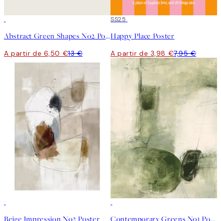
50%*
50%*
SS25
Abstract Green Shapes No2 Poster
Happy Place Poster
A partir de 6,50 €
13 €
A partir de 3,98 €
7,95 €
50%*
50%*
Beige Impression No2 Poster
Contemporary Greens No1 Poster