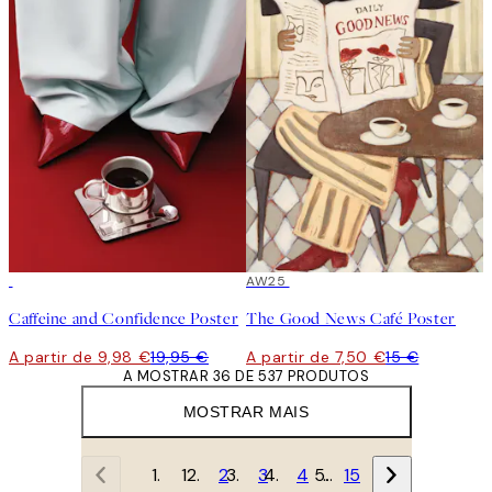
50%*
50%*
AW25
Caffeine and Confidence Poster
The Good News Café Poster
A partir de 9,98 €
19,95 €
A partir de 7,50 €
15 €
A MOSTRAR 36 DE 537 PRODUTOS
MOSTRAR MAIS
1
2
3
4
…
15