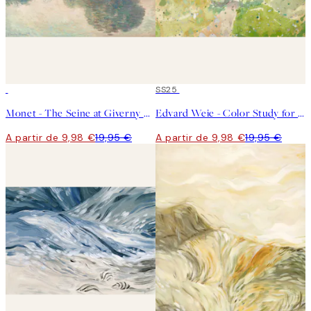
50%*
50%*
SS25
Monet - The Seine at Giverny Landscape Poster
Edvard Weie - Color Study for Road through the Forest Poster
A partir de 9,98 €
19,95 €
A partir de 9,98 €
19,95 €