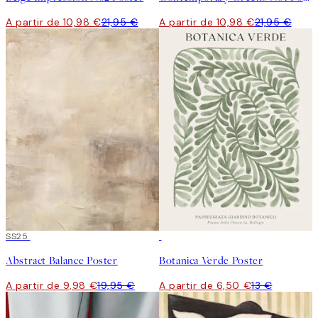
A partir de 10,98 €
21,95 €
A partir de 10,98 €
21,95 €
50%*
SS25
50%*
Abstract Balance Poster
Botanica Verde Poster
A partir de 9,98 €
19,95 €
A partir de 6,50 €
13 €