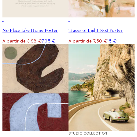
50%*
50%*
No Place Like Home Poster
Traces of Light No2 Poster
A partir de 3,98 €
7,95 €
A partir de 7,50 €
15 €
50%*
50%*
STUDIO COLLECTION