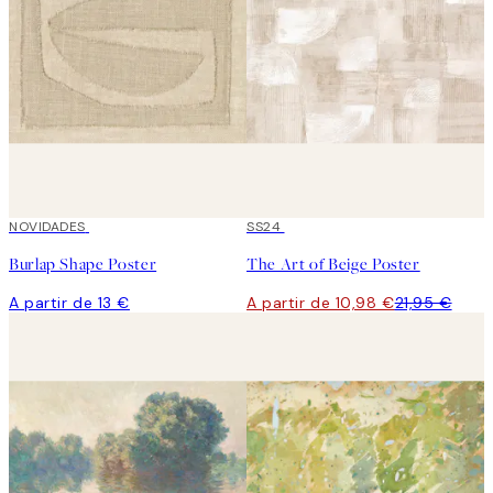
NOVIDADES
50%*
SS24
Burlap Shape Poster
The Art of Beige Poster
A partir de 13 €
A partir de 10,98 €
21,95 €