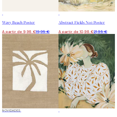
50%*
50%*
Wavy Beach Poster
Abstract Fields No1 Poster
A partir de 9,98 €
19,95 €
A partir de 10,98 €
21,95 €
NOVIDADES
50%*