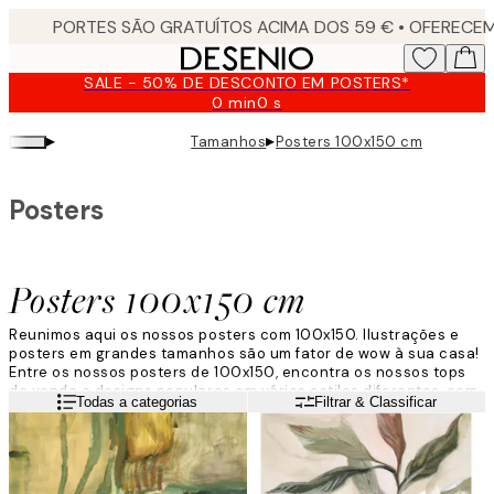
Skip
to
main
SALE - 50% DE DESCONTO EM POSTERS*
content.
0 min
0 s
Válido
até:
▸
▸
Tamanhos
Posters 100x150 cm
2026-
08-
09
Posters
Posters 100x150 cm
Reunimos aqui os nossos posters com 100x150. Ilustrações e
posters em grandes tamanhos são um fator de wow à sua casa!
Entre os nossos posters de 100x150, encontra os nossos tops
de venda e designs populares em vários estilos diferentes, com
Leia mais
Todas a categorias
Filtrar & Classificar
fotografias e ilustrações de arte. Posters de grande dimensão
são uma moda que veio para ficar!