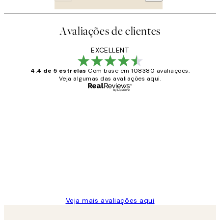
Avaliações de clientes
EXCELLENT
4.4 de 5 estrelas
Com base em 108380 avaliações.
Veja algumas das avaliações aqui.
Comprador verificado
Avaliações
de
...
clientes
2 jun.
guilhermina g
Veja mais avaliações aqui