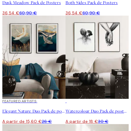
Dusk Meadow Pack de Posters
Both Sides Pack de Posters
36,54 €
60,90 €
36,54 €
60,90 €
-40%
FEATURED ARTISTS
-40%
Elegant Nature Duo Pack de posters
Watercolour Duo Pack de posters
A partir de 15,60 €
26 €
A partir de 18 €
30 €