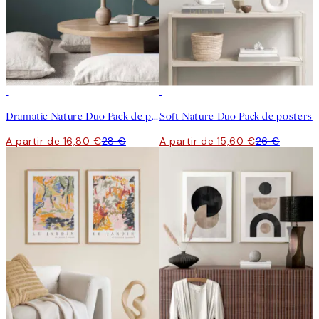
-40%
-40%
Dramatic Nature Duo Pack de posters
Soft Nature Duo Pack de posters
A partir de 16,80 €
28 €
A partir de 15,60 €
26 €