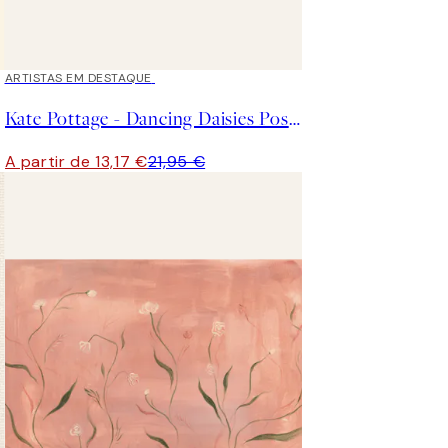
40%*
ARTISTAS EM DESTAQUE
Kate Pottage - Dancing Daisies Poster
A partir de 13,17 €
21,95 €