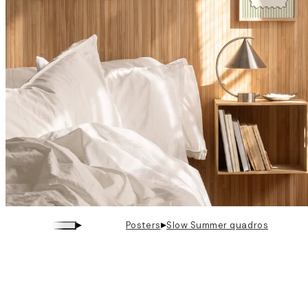
▸
▸
Posters
Slow Summer quadros