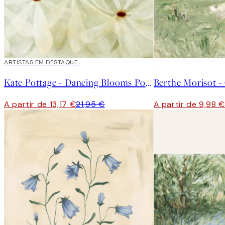
40%*
ARTISTAS EM DESTAQUE
50%*
Kate Pottage - Dancing Blooms Poster
A partir de 13,17 €
21,95 €
A partir de 9,98 