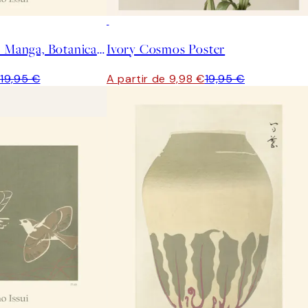
50%*
Ogino Issui - Ōyō Manga, Botanical Study Poster
Ivory Cosmos Poster
€
19,95 €
A partir de 9,98 €
19,95 €