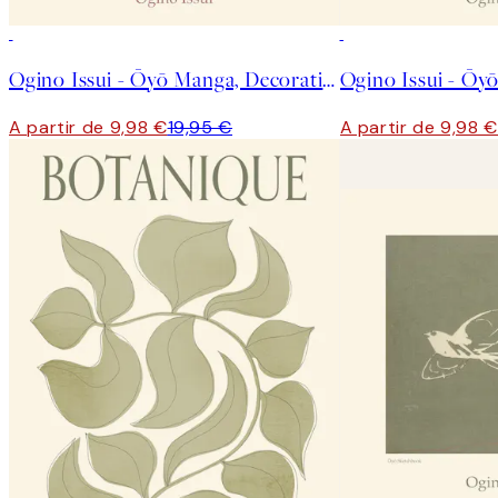
50%*
50%*
Ogino Issui - Ōyō Manga, Decorative Study Poster
A partir de 9,98 €
19,95 €
A partir de 9,98 