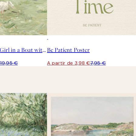
50%*
Berthe Morisot - Girl in a Boat with Geese Poster
Be Patient Poster
€
19,95 €
A partir de 3,98 €
7,95 €