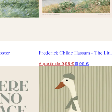
50%*
oster
Frederick Childe Hassam - The Little Pond, Appledor
A partir de 9,98 €
19,95 €