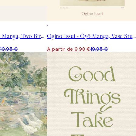
50%*
Ogino Issui - Ōyō Manga, Two Birds Poster
Ogino Issui - Ōyō Manga, Vase Study Poster
€
19,95 €
A partir de 9,98 €
19,95 €