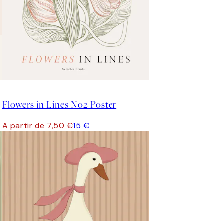
50%*
e Poster
Flowers in Lines No2 Poster
A partir de 7,50 €
15 €