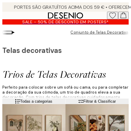
Skip
to
main
SALE - 50% DE DESCONTO EM POSTERS*
content.
▸
Conjunto de Telas Decorativas
Telas decorativas
Trios de Telas Decorativas
Perfeito para colocar sobre um sofá ou cama, ou para completar
a decoração da sua cómoda, um trio de quadros eleva a sua
decoração. Com trios de telas decorativas cuidadosamente
Leia mais
Todas a categorias
Filtrar & Classificar
selecionados que abrangem fotografia de natureza, paisagens
e abstratos, em paletas de cores variadas, há algo para cada
casa.