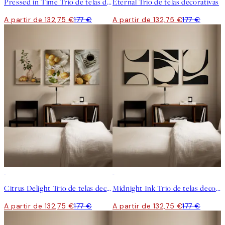
Pressed in Time Trio de telas decorativas
Eternal Trio de telas decorativas
A partir de 132,75 €
177 €
A partir de 132,75 €
177 €
-25%
-25%
Citrus Delight Trio de telas decorativas
Midnight Ink Trio de telas decorativas
A partir de 132,75 €
177 €
A partir de 132,75 €
177 €